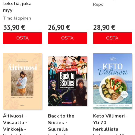
tekstiä, joka
Repo
myy
Timo Jäppinen
33,90
€
26,90
€
28,90
€
OSTA
OSTA
OSTA
Lue lisää
Lue lisää
Lue lisää
Äitivuosi -
Back to the
Keto Välimeri -
Viisautta -
Sixties -
Yli 70
Vinkkejä -
Suurella
herkullista