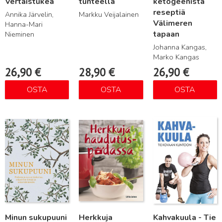
Vertaistukea
tunteella
ketogeenistä
reseptiä
Annika Järvelin,
Markku Veijalainen
Välimeren
Hanna-Mari
tapaan
Nieminen
Johanna Kangas,
Marko Kangas
26,90
€
28,90
€
26,90
€
OSTA
OSTA
OSTA
Lue lisää
Lue lisää
Lue lisää
Minun sukupuuni
Herkkuja
Kahvakuula - Tie