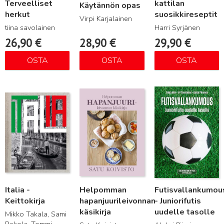
Terveelliset
kattilan
Käytännön opas
herkut
suosikkireseptit
Virpi Karjalainen
tiina savolainen
Harri Syrjänen
26,90
€
28,90
€
29,90
€
OSTA
OSTA
OSTA
Lue lisää
Lue lisää
Lue lisää
Italia -
Helpomman
Futisvallankumou
Keittokirja
hapanjuurileivonnan
- Juniorifutis
käsikirja
uudelle tasolle
Mikko Takala, Sami