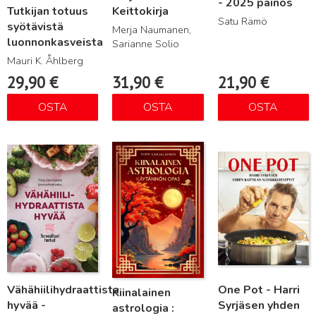
- 2025 painos
Tutkijan totuus
Keittokirja
Satu Rämö
syötävistä
Merja Naumanen,
luonnonkasveista
Sarianne Solio
Mauri K. Åhlberg
29,90
€
31,90
€
21,90
€
OSTA
OSTA
OSTA
Lue lisää
Lue lisää
Lue lisää
Vähähiilihydraattista
One Pot - Harri
Kiinalainen
hyvää -
Syrjäsen yhden
astrologia :