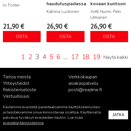
haudutuspadassa
kovaan kuntoon
Jo Foster
Katriina Luotonen
Antti Nurmi, Petri
Litmanen
21,90
€
26,90
€
26,90
€
OSTA
OSTA
OSTA
1
2
3
4
5
6
…
17
18
19
Näytä kaikki
Tietoa meistä
Verkkokaupan
Yhteystiedot
asiakaspalvelu:
Rekisteriseloste
posti@readme.fi
Vastuullisuus
Käytämme evästeitä parantaaksemme käyttökokemustasi
Kustantamon asiakaspalvelu:
ja tarjotaksemme sinua kiinnostavaa sisältöä. Käyttämällä
JATKA
palvelu@readme.fi
palvelua hyväksyt evästeiden käytön. Lue lisää
evästekäytännöstämme
.