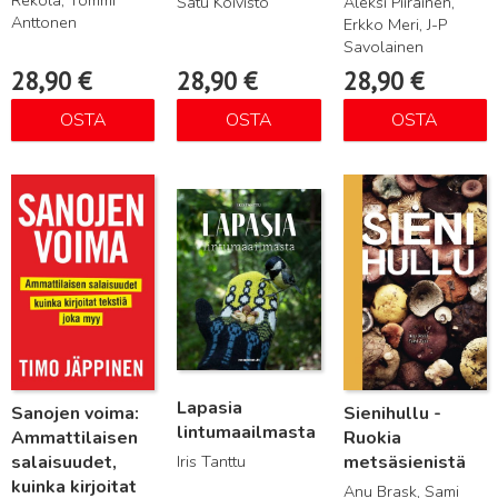
Rekola, Tommi
Satu Koivisto
Aleksi Piirainen,
Anttonen
Erkko Meri, J-P
Savolainen
28,90
€
28,90
€
28,90
€
OSTA
OSTA
OSTA
Lue lisää
Lue lisää
Lue lisää
Lapasia
Sanojen voima:
Sienihullu -
lintumaailmasta
Ammattilaisen
Ruokia
salaisuudet,
Iris Tanttu
metsäsienistä
kuinka kirjoitat
Anu Brask, Sami