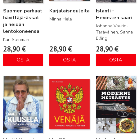
Suomen parhaat
Karjalaisneuleita
Islanti -
hävittäjä-ässät
Hevosten saari
Minna Hele
ja heidän
Johanna Vaurio-
lentokoneensa
Teräväinen, Sanna
Elfing
Kari Stenman
28,90
€
28,90
€
28,90
€
OSTA
OSTA
OSTA
Lue lisää
Lue lisää
Lue lisää