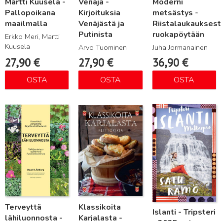
Martti Kuusela -
Venäjä -
Moderni
Pallopoikana
Kirjoituksia
metsästys -
maailmalla
Venäjästä ja
Riistalaukaukses
Putinista
ruokapöytään
Erkko Meri, Martti
Kuusela
Arvo Tuominen
Juha Jormanainen
27,90
€
27,90
€
36,90
€
OSTA
OSTA
OSTA
Lue lisää
Lue lisää
Lue lisää
Terveyttä
Klassikoita
Islanti - Tripsteri
lähiluonnosta -
Karjalasta -