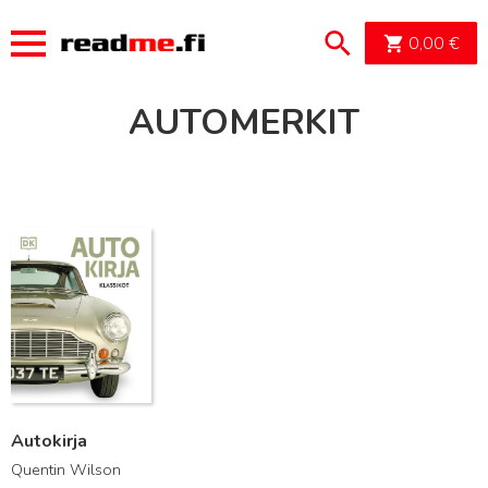
OSTOSK
0,00
€
AUTOMERKIT
Lue lisää
Autokirja
Quentin Wilson