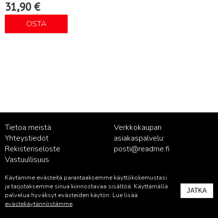
31,90
€
OSTA
Tietoa meistä
Verkkokaupan
Yhteystiedot
asiakaspalvelu:
Rekisteriseloste
posti@readme.fi
Vastuullisuus
Käytämme evästeitä parantaaksemme käyttökokemustasi
Kustantamon asiakaspalvelu:
ja tarjotaksemme sinua kiinnostavaa sisältöä. Käyttämällä
JATKA
palvelu@readme.fi
palvelua hyväksyt evästeiden käytön. Lue lisää
evästekäytännöstämme
.