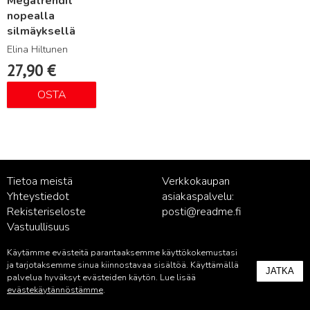
Megatrendit
nopealla
silmäyksellä
Elina Hiltunen
27,90
€
OSTA
Tietoa meistä
Verkkokaupan
Yhteystiedot
asiakaspalvelu:
Rekisteriseloste
posti@readme.fi
Vastuullisuus
Käytämme evästeitä parantaaksemme käyttökokemustasi
Kustantamon asiakaspalvelu:
ja tarjotaksemme sinua kiinnostavaa sisältöä. Käyttämällä
JATKA
palvelu@readme.fi
palvelua hyväksyt evästeiden käytön. Lue lisää
evästekäytännöstämme
.