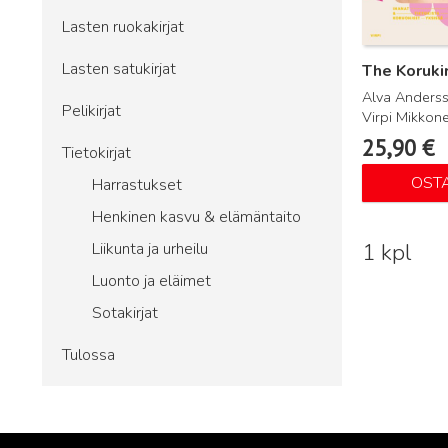
Lasten ruokakirjat
Lasten satukirjat
The Korukir
Alva Anderss
Pelikirjat
Virpi Mikkon
25,90
€
Tietokirjat
OST
Harrastukset
Henkinen kasvu & elämäntaito
1 kpl
Liikunta ja urheilu
Luonto ja eläimet
Sotakirjat
Tulossa