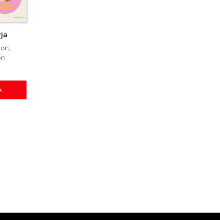
ja
on,
en
A