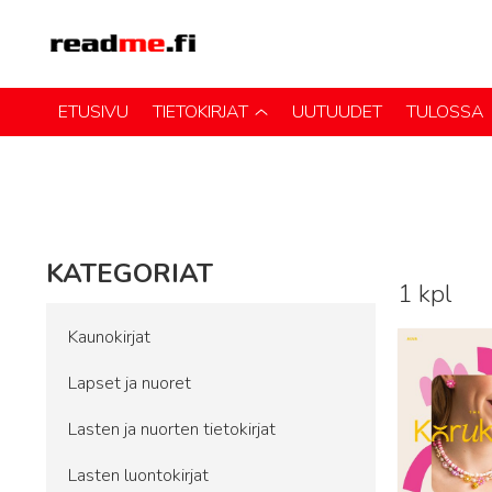
ETUSIVU
TIETOKIRJAT
UUTUUDET
TULOSSA
KATEGORIAT
1 kpl
Lue lisää
Kaunokirjat
Lapset ja nuoret
Lasten ja nuorten tietokirjat
Lasten luontokirjat