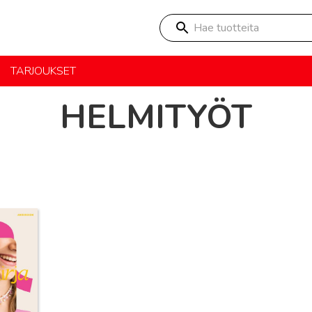
Hae tuotteita
TARJOUKSET
HELMITYÖT