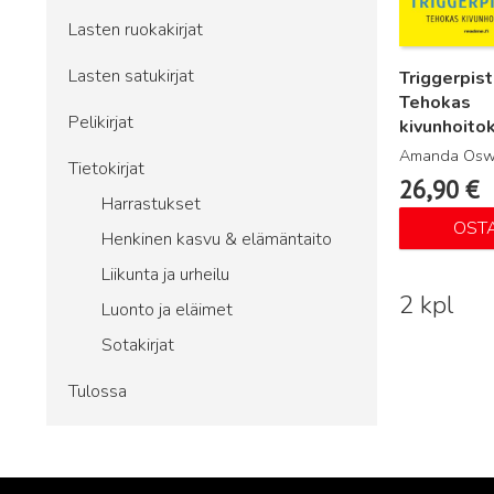
Lasten ruokakirjat
Lasten satukirjat
Triggerpist
Tehokas
Pelikirjat
kivunhoito
Amanda Osw
Tietokirjat
26,90
€
Harrastukset
OST
Henkinen kasvu & elämäntaito
Liikunta ja urheilu
2 kpl
Luonto ja eläimet
Sotakirjat
Tulossa