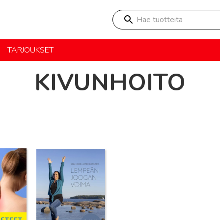
Hae tuotteita
TARJOUKSET
KIVUNHOITO
Lue lisää