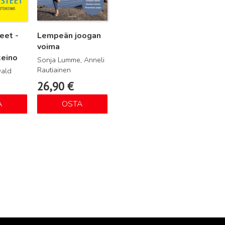
eet -
Lempeän joogan
voima
keino
Sonja Lumme, Anneli
Rautiainen
ald
26,90
€
A
OSTA