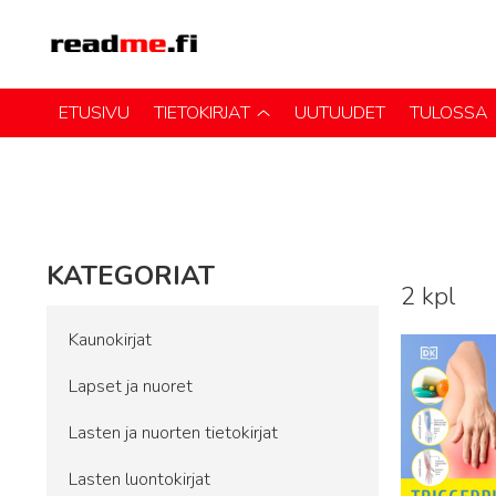
ETUSIVU
TIETOKIRJAT
UUTUUDET
TULOSSA
KATEGORIAT
2 kpl
Lue lisää
Kaunokirjat
Lapset ja nuoret
Lasten ja nuorten tietokirjat
Lasten luontokirjat