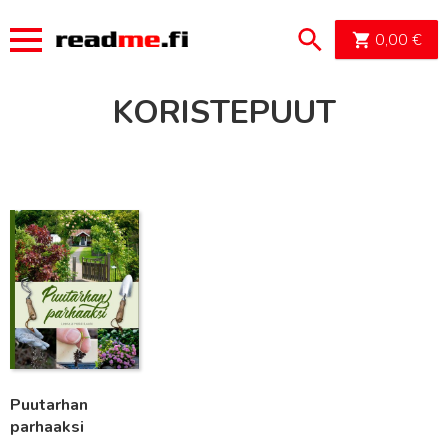
OSTOSK
0,00
€
KORISTEPUUT
Lue lisää
Puutarhan
parhaaksi