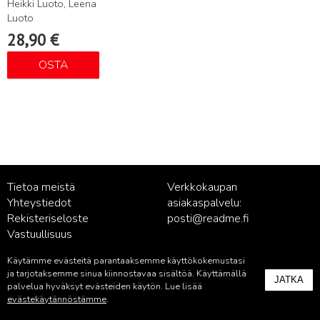
Heikki Luoto, Leena
Luoto
28,90
€
OSTA
Tietoa meistä
Verkkokaupan
Yhteystiedot
asiakaspalvelu:
Rekisteriseloste
posti@readme.fi
Vastuullisuus
Käytämme evästeitä parantaaksemme käyttökokemustasi
Kustantamon asiakaspalvelu:
ja tarjotaksemme sinua kiinnostavaa sisältöä. Käyttämällä
JATKA
palvelu@readme.fi
palvelua hyväksyt evästeiden käytön. Lue lisää
evästekäytännöstämme
.