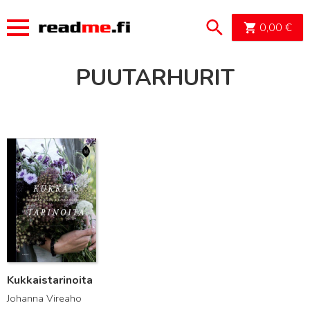
OSTOSK
0,00
€
PUUTARHURIT
Lue lisää
Kukkaistarinoita
Johanna Vireaho