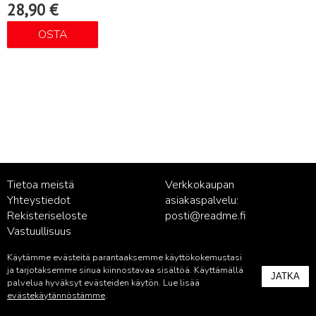
28,90
€
OSTA
Tietoa meistä
Verkkokaupan
Yhteystiedot
asiakaspalvelu:
Rekisteriseloste
posti@readme.fi
Vastuullisuus
Käytämme evästeitä parantaaksemme käyttökokemustasi
Kustantamon asiakaspalvelu:
ja tarjotaksemme sinua kiinnostavaa sisältöä. Käyttämällä
JATKA
palvelu@readme.fi
palvelua hyväksyt evästeiden käytön. Lue lisää
evästekäytännöstämme
.