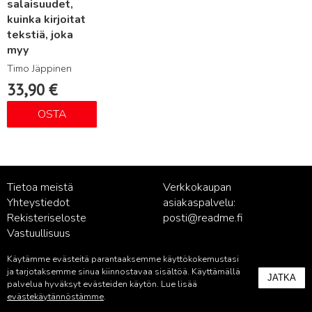
salaisuudet,
kuinka kirjoitat
tekstiä, joka
myy
Timo Jäppinen
33,90
€
OSTA
Tietoa meistä
Verkkokaupan
Yhteystiedot
asiakaspalvelu:
Rekisteriseloste
posti@readme.fi
Vastuullisuus
Käytämme evästeitä parantaaksemme käyttökokemustasi
Kustantamon asiakaspalvelu:
ja tarjotaksemme sinua kiinnostavaa sisältöä. Käyttämällä
JATKA
palvelu@readme.fi
palvelua hyväksyt evästeiden käytön. Lue lisää
evästekäytännöstämme
.