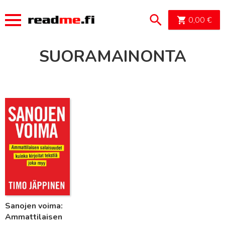
OSTOSK
0,00
€
SUORAMAINONTA
Lue lisää
Sanojen voima:
Ammattilaisen