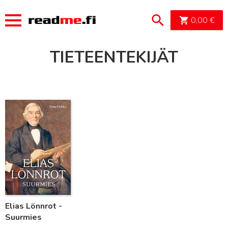
OSTOSK
0,00
€
TIETEENTEKIJÄT
Lue lisää
Elias Lönnrot -
Suurmies