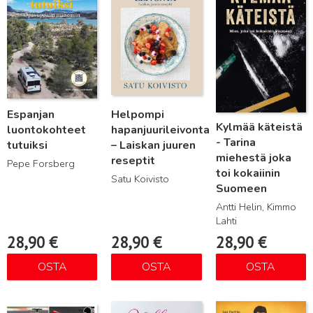
Espanjan
Helpompi
Kylmää käteistä
luontokohteet
hapanjuurileivonta
- Tarina
tutuiksi
– Laiskan juuren
miehestä joka
reseptit
Pepe Forsberg
toi kokaiinin
Satu Koivisto
Suomeen
Antti Helin, Kimmo
Lahti
28,90
€
28,90
€
28,90
€
OSTA
OSTA
OSTA
Lue lisää
Lue lisää
Lue lisää