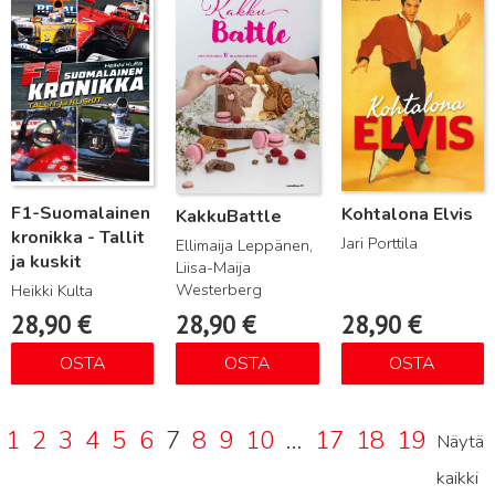
F1-Suomalainen
Kohtalona Elvis
KakkuBattle
kronikka - Tallit
Jari Porttila
Ellimaija Leppänen,
ja kuskit
Liisa-Maija
Westerberg
Heikki Kulta
28,90
€
28,90
€
28,90
€
OSTA
OSTA
OSTA
1
2
3
4
5
6
7
8
9
10
…
17
18
19
Näytä
kaikki