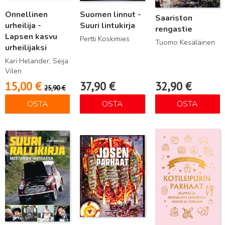
Onnellinen
Suomen linnut -
Saariston
urheilija -
Suuri lintukirja
rengastie
Lapsen kasvu
Pertti Koskimies
Tuomo Kesäläinen
urheilijaksi
Kari Helander, Seija
Vilen
15,00
€
37,90
€
32,90
€
25,90
€
OSTA
OSTA
OSTA
Lue lisää
Lue lisää
Lue lisää