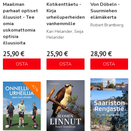
Maailman
Kotikenttäetu -
Von Döbeln -
parhaat optiset
Kirja
Suurmiehen
illuusiot - Tee
urheiluperheiden
elämäkerta
omia
vanhemmille
Robert Brantberg
uskomattomia
Kari Helander, Seija
optisia
Helander
illuusioita
25,90
€
25,90
€
28,90
€
OSTA
OSTA
OSTA
Lue lisää
Lue lisää
Lue lisää
-42%