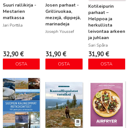
Suuri rallikirja -
Josen parhaat -
Kotileipurin
Mestarien
Grilliruokaa,
parhaat –
matkassa
mezejä, dippejä,
Helppoa ja
marinadeja
herkullista
Jari Porttila
leivontaa arkeen
Joseph Youssef
ja juhlaan
Sari Spåra
32,90
€
31,90
€
31,90
€
OSTA
OSTA
OSTA
Lue lisää
Lue lisää
Lue lisää