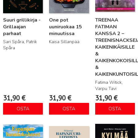
Suuri grillikirja -
One pot
TREENAA
Grillaajan
uuniruokaa 15
FATIMAN
parhaat
minuutissa
KANSSA 2 –
TREENISNACKSEJ
Sari Spåra, Patrik
Kaisa Sillanpää
KAIKENIKÄISILLE
Spåra
&
KAIKENKOKOISIL
&
KAIKENKUNTOISI
Fatima Witick,
Varpu Tavi
31,90
€
31,90
€
31,90
€
OSTA
OSTA
OSTA
Lue lisää
Lue lisää
Lue lisää