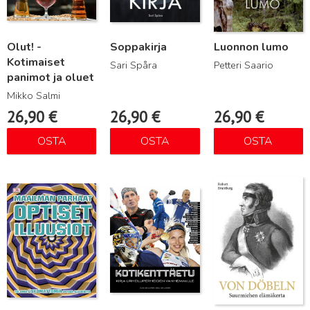
Olut! -
Soppakirja
Luonnon lumo
Kotimaiset
Sari Spåra
Petteri Saario
panimot ja oluet
Mikko Salmi
26,90
€
26,90
€
26,90
€
OSTA
OSTA
OSTA
Lue lisää
Lue lisää
Lue lisää