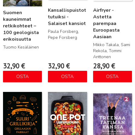
Kansallispuistot
Airfryer -
Suomen
tutuiksi -
Astetta
kauneimmat
Salaiset kansiot
parempaa
retkikohteet –
Euroopasta
Paula Forsberg,
100 geologista
Aasiaan
Pepe Forsberg
erikoisuutta
Mikko Takala, Sami
Tuomo Kesäläinen
Rekola, Tommi
Anttonen
32,90
€
32,90
€
28,90
€
OSTA
OSTA
OSTA
Lue lisää
Lue lisää
Lue lisää