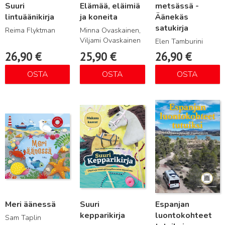
Suuri
Elämää, eläimiä
metsässä -
lintuäänikirja
ja koneita
Äänekäs
satukirja
Reima Flyktman
Minna Ovaskainen,
Viljami Ovaskainen
Elen Tamburini
26,90
€
25,90
€
26,90
€
OSTA
OSTA
OSTA
Lue lisää
Lue lisää
Lue lisää
Meri äänessä
Suuri
Espanjan
kepparikirja
luontokohteet
Sam Taplin