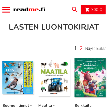
OSTOSK
0,00
€
LASTEN LUONTOKIRJAT
1
2
Näytä kaikki
Lue lisää
Lue lisää
Lue lisää
Suomen linnut -
Maatila -
Seikkailu