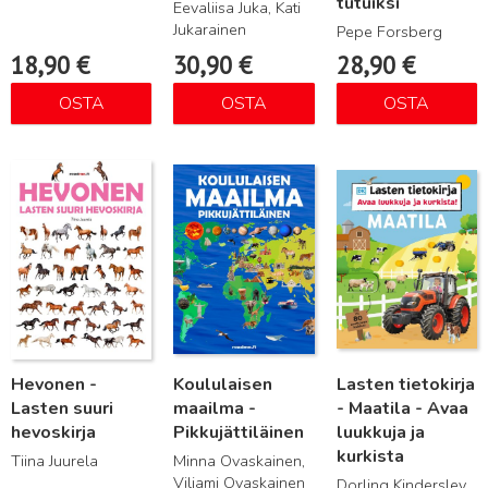
tutuiksi
Eevaliisa Juka, Kati
Jukarainen
Pepe Forsberg
18,90
€
30,90
€
28,90
€
OSTA
OSTA
OSTA
Lue lisää
Lue lisää
Lue lisää
Hevonen -
Koululaisen
Lasten tietokirja
Lasten suuri
maailma -
- Maatila - Avaa
hevoskirja
Pikkujättiläinen
luukkuja ja
kurkista
Tiina Juurela
Minna Ovaskainen,
Viljami Ovaskainen
Dorling Kindersley