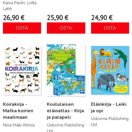
Kaisa Parén, Lotta
Lahti
26,90
€
25,90
€
24,90
€
OSTA
OSTA
OSTA
Lue lisää
Lue lisää
Lue lisää
Koirakirja -
Koululaisen
Eläinkirja - Leiki
Matka koirien
eläinatlas - Kirja
ja opi
maailmaan
ja palapeli
Usborne Publishing
Ltd
Nina Mäki-Kihniä
Usborne Publishing
Ltd