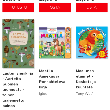
TUTUSTU
OSTA
OSTA
Lue lisää
Lue lisää
Lue lisää
Maatila -
Maailman
Lasten sienikirja
Äänekäs ja
eläimet -
- Aarteita
Ponnahteleva
Kosketa ja
Suomen
kirja
kuuntele
luonnosta -
Igloo
Tony Wolf
toinen,
laajennettu
painos