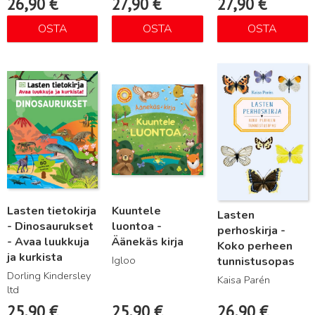
26,90
€
27,90
€
27,90
€
OSTA
OSTA
OSTA
Lue lisää
Lue lisää
Lue lisää
Lasten tietokirja
Kuuntele
Lasten
- Dinosaurukset
luontoa -
perhoskirja -
- Avaa luukkuja
Äänekäs kirja
Koko perheen
ja kurkista
Igloo
tunnistusopas
Dorling Kindersley
Kaisa Parén
ltd
25,90
€
25,90
€
26,90
€