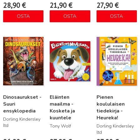
28,90
€
21,90
€
27,90
€
OSTA
OSTA
OSTA
Lue lisää
Lue lisää
Lue lisää
Dinosaurukset -
Eläinten
Pienen
Suuri
maailma -
koululaisen
ensyklopedia
Kosketa ja
tiedekirja -
kuuntele
Heureka!
Dorling Kindersley
ltd
Tony Wolf
Dorling Kindersley
ltd