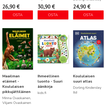
26,90
€
30,90
€
24,90
€
OSTA
OSTA
OSTA
Lue lisää
Lue lisää
Lue lisää
Maailman
Ihmeellinen
Koululaisen
eläimet -
luonto - Suuri
suuri atlas
Koululaisen
äänikirja
Dorling Kindersley
pikkujättiläinen
ltd
kids.fi
Minna Ovaskainen,
Viljami Ovaskainen