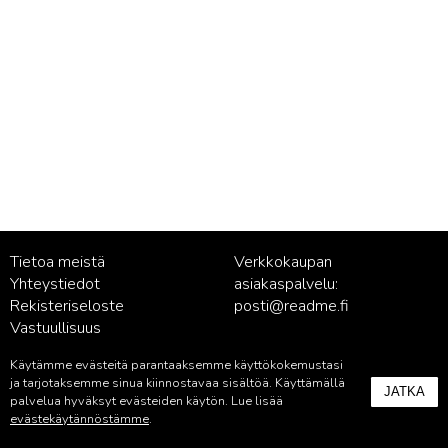
Tietoa meistä
Verkkokaupan
Yhteystiedot
asiakaspalvelu:
Rekisteriseloste
posti@readme.fi
Vastuullisuus
Käytämme evästeitä parantaaksemme käyttökokemustasi
Kustantamon asiakaspalvelu:
ja tarjotaksemme sinua kiinnostavaa sisältöä. Käyttämällä
JATKA
palvelu@readme.fi
palvelua hyväksyt evästeiden käytön. Lue lisää
evästekäytännöstämme
.