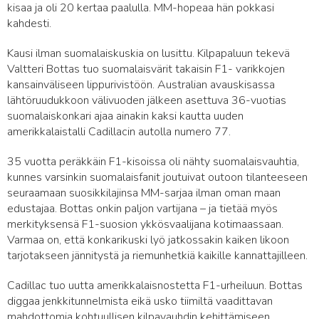
kisaa ja oli 20 kertaa paalulla. MM-hopeaa hän pokkasi
kahdesti.
Kausi ilman suomalaiskuskia on lusittu. Kilpapaluun tekevä
Valtteri Bottas tuo suomalaisvärit takaisin F1- varikkojen
kansainväliseen lippurivistöön. Australian avauskisassa
lähtöruudukkoon välivuoden jälkeen asettuva 36-vuotias
suomalaiskonkari ajaa ainakin kaksi kautta uuden
amerikkalaistalli Cadillacin autolla numero 77.
35 vuotta peräkkäin F1-kisoissa oli nähty suomalaisvauhtia,
kunnes varsinkin suomalaisfanit joutuivat outoon tilanteeseen
seuraamaan suosikkilajinsa MM-sarjaa ilman oman maan
edustajaa. Bottas onkin paljon vartijana – ja tietää myös
merkityksensä F1-suosion ykkösvaalijana kotimaassaan.
Varmaa on, että konkarikuski lyö jatkossakin kaiken likoon
tarjotakseen jännitystä ja riemunhetkiä kaikille kannattajilleen.
Cadillac tuo uutta amerikkalaisnostetta F1-urheiluun. Bottas
diggaa jenkkitunnelmista eikä usko tiimiltä vaadittavan
mahdottomia kohtuullisen kilpavauhdin kehittämiseen