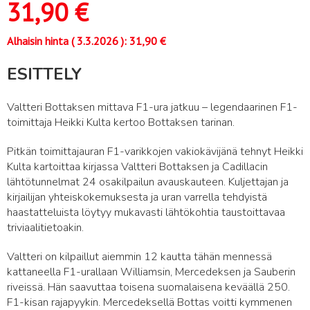
31,90
€
Alhaisin hinta (
3.3.2026
):
31,90
€
ESITTELY
Valtteri Bottaksen mittava F1-ura jatkuu – legendaarinen F1-
toimittaja Heikki Kulta kertoo Bottaksen tarinan.
Pitkän toimittajauran F1-varikkojen vakiokävijänä tehnyt Heikki
Kulta kartoittaa kirjassa Valtteri Bottaksen ja Cadillacin
lähtötunnelmat 24 osakilpailun avauskauteen. Kuljettajan ja
kirjailijan yhteiskokemuksesta ja uran varrella tehdyistä
haastatteluista löytyy mukavasti lähtökohtia taustoittavaa
triviaalitietoakin.
Valtteri on kilpaillut aiemmin 12 kautta tähän mennessä
kattaneella F1-urallaan Williamsin, Mercedeksen ja Sauberin
riveissä. Hän saavuttaa toisena suomalaisena keväällä 250.
F1-kisan rajapyykin. Mercedeksellä Bottas voitti kymmenen