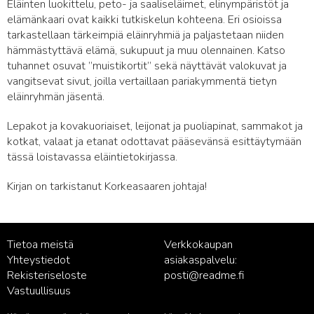
Eläinten luokittelu, peto- ja saaliseläimet, elinympäristöt ja
elämänkaari ovat kaikki tutkiskelun kohteena. Eri osioissa
tarkastellaan tärkeimpiä eläinryhmiä ja paljastetaan niiden
hämmästyttävä elämä, sukupuut ja muu olennainen. Katso
tuhannet osuvat ”muistikortit” sekä näyttävät valokuvat ja
vangitsevat sivut, joilla vertaillaan pariakymmentä tietyn
eläinryhmän jäsentä.
Lepakot ja kovakuoriaiset, leijonat ja puoliapinat, sammakot ja
kotkat, valaat ja etanat odottavat pääsevänsä esittäytymään
tässä loistavassa eläintietokirjassa.
Kirjan on tarkistanut Korkeasaaren johtaja!
Tietoa meistä
Verkkokaupan
Yhteystiedot
asiakaspalvelu:
Rekisteriseloste
posti@readme.fi
Vastuullisuus