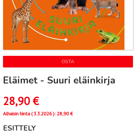
OSTA
Eläimet - Suuri eläinkirja
28,90
€
Alhaisin hinta (
3.3.2026
):
28,90
€
ESITTELY