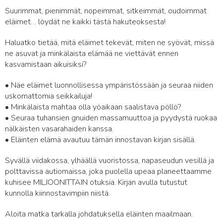
Suurimmat, pienimmät, nopeimmat, sitkeimmät, oudoimmat
eläimet… löydät ne kaikki tästä hakuteoksesta!
Haluatko tietää, mitä eläimet tekevät, miten ne syövät, missä
ne asuvat ja minkälaista elämää ne viettävät ennen
kasvamistaan aikuisiksi?
• Näe eläimet luonnollisessa ympäristössään ja seuraa niiden
uskomattomia seikkailuja!
• Minkälaista mahtaa olla yöaikaan saalistava pöllö?
• Seuraa tuhansien gnuiden massamuuttoa ja pyydystä ruokaa
nälkäisten vasarahaiden kanssa.
• Eläinten elämä avautuu tämän innostavan kirjan sisällä.
Syvällä viidakossa, ylhäällä vuoristossa, napaseudun vesillä ja
polttavissa autiomaissa, joka puolella upeaa planeettaamme
kuhisee MILJOONITTAIN otuksia. Kirjan avulla tutustut
kunnolla kiinnostavimpiin niistä.
Aloita matka tarkalla johdatuksella eläinten maailmaan.