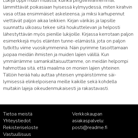
Lukija oppii muun muassa, kuinka pingviinivanhemmat
lämmittävät poikasiaan hyisessä kylmyydessä, miten kirahvin
vasa ottaa ensimmäiset askeleensa, ja miksi karhupennut
viettävät paljon aikaa leikkien. Kirjan värikäs ja lapsille
suunnattu ulkoasu tekee siitä houkuttelevan ja helposti
lähestyttävän myös pienille lukijoille. Kirjassa kerrotaan paljon
esimerkkejä myös eläinten tunne-elämästä, jota on paljon
tutkittu viime vuosikymmeninä. Näin pyrimme tasoittamaan
juopaa meidän ihmisten ja muiden lajien välillä. Kun
ymmärrämme samankaltaisuuttamme, on meidän helpompi
hahmottaa sitä, että maailma on monien lajien yhteinen.
Tällöin herää halu auttaa yhteisen ympäristömme säi-
lymisessä elinkelpoisena meille kaikille sekä kohdella
muitakin lajeja oikeudenmukaisesti ja rakastavasti.
Tietoa meistä
Verkkokaupan
Yhteystiedot
asiakaspalvelu:
Rekisteriseloste
posti@readme.fi
Vastuullisuus