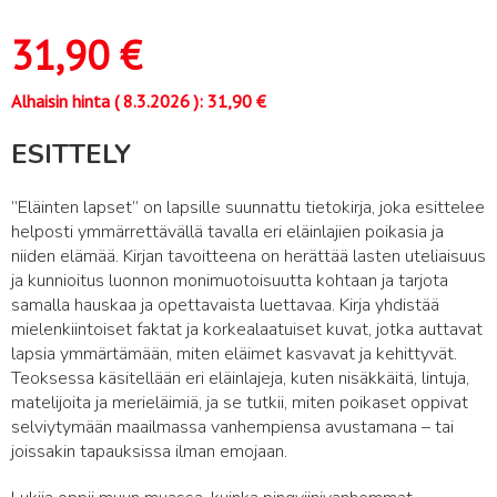
31,90
€
Alhaisin hinta (
8.3.2026
):
31,90
€
ESITTELY
”Eläinten lapset” on lapsille suunnattu tietokirja, joka esittelee
helposti ymmärrettävällä tavalla eri eläinlajien poikasia ja
niiden elämää. Kirjan tavoitteena on herättää lasten uteliaisuus
ja kunnioitus luonnon monimuotoisuutta kohtaan ja tarjota
samalla hauskaa ja opettavaista luettavaa. Kirja yhdistää
mielenkiintoiset faktat ja korkealaatuiset kuvat, jotka auttavat
lapsia ymmärtämään, miten eläimet kasvavat ja kehittyvät.
Teoksessa käsitellään eri eläinlajeja, kuten nisäkkäitä, lintuja,
matelijoita ja merieläimiä, ja se tutkii, miten poikaset oppivat
selviytymään maailmassa vanhempiensa avustamana – tai
joissakin tapauksissa ilman emojaan.