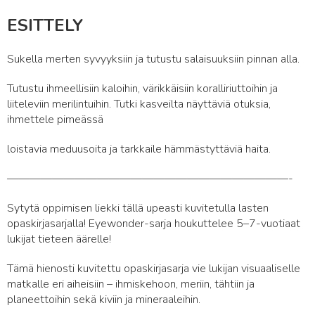
ESITTELY
Sukella merten syvyyksiin ja tutustu salaisuuksiin pinnan alla.
Tutustu ihmeellisiin kaloihin, värikkäisiin koralliriuttoihin ja
liiteleviin merilintuihin. Tutki kasveilta näyttäviä otuksia,
ihmettele pimeässä
loistavia meduusoita ja tarkkaile hämmästyttäviä haita.
—————————————————————————-
Sytytä oppimisen liekki tällä upeasti kuvitetulla lasten
opaskirjasarjalla! Eyewonder-sarja houkuttelee 5–7-vuotiaat
lukijat tieteen äärelle!
Tämä hienosti kuvitettu opaskirjasarja vie lukijan visuaaliselle
matkalle eri aiheisiin – ihmiskehoon, meriin, tähtiin ja
planeettoihin sekä kiviin ja mineraaleihin.