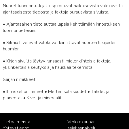
Nuoret luonnontutkijat inspiroituvat häikäisevistä valokuvista,
ajantasaisesta tiedosta ja faktoja pursuavista sivuista.
• Ajantasainen tieto auttaa lapsia kehittämään innostuksen
luonnontieteisiin.
• Silmiä hivelevät valokuvat kiinnittävät nuorten lukijoiden
huomion.
• Kirjan sivuilta löytyy runsaasti mielenkiintoisia faktoja,
yksinkertaisia selityksiä ja hauskaa tekemistä.
Sarjan nimikkeet:
• Ihmiskehon ihmeet • Merten salaisuudet • Tähdet ja
planeetat • Kivet ja mineraalit
Tietoa meistä
Verkkokaupan
Yhteystiedot
asiakaspalvelu: