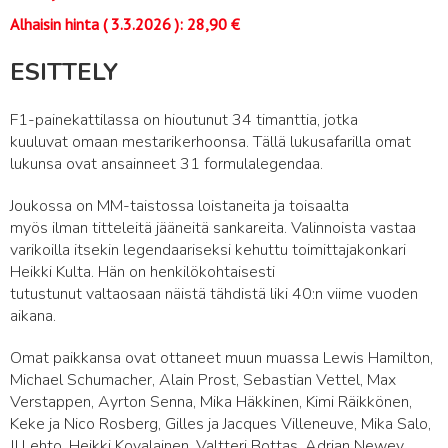
Alhaisin hinta (
3.3.2026
):
28,90
€
ESITTELY
F1-painekattilassa on hioutunut 34 timanttia, jotka
kuuluvat omaan mestarikerhoonsa. Tällä lukusafarilla omat
lukunsa ovat ansainneet 31 formulalegendaa.
Joukossa on MM-taistossa loistaneita ja toisaalta
myös ilman titteleitä jääneitä sankareita. Valinnoista vastaa
varikoilla itsekin legendaariseksi kehuttu toimittajakonkari
Heikki Kulta. Hän on henkilökohtaisesti
tutustunut valtaosaan näistä tähdistä liki 40:n viime vuoden
aikana.
Omat paikkansa ovat ottaneet muun muassa Lewis Hamilton,
Michael Schumacher, Alain Prost, Sebastian Vettel, Max
Verstappen, Ayrton Senna, Mika Häkkinen, Kimi Räikkönen,
Keke ja Nico Rosberg, Gilles ja Jacques Villeneuve, Mika Salo,
JJ Lehto, Heikki Kovalainen, Valtteri Bottas, Adrian Newey,