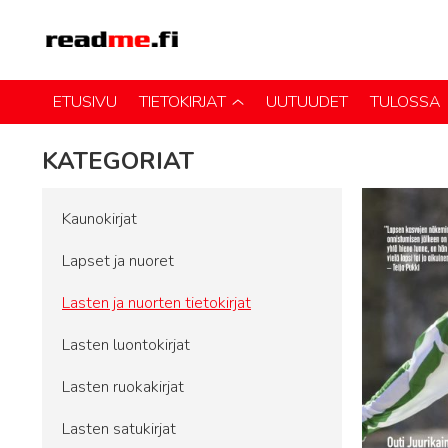
ETUSIVU
TIETOKIRJAT
UUTUUDET
TULOSSA
KATEGORIAT
Kaunokirjat
Lapset ja nuoret
Lasten ja nuorten tietokirjat
Lasten luontokirjat
Lasten ruokakirjat
Lasten satukirjat