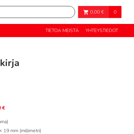
OSTOSKORI>
0
0,00
€
TIETOA MEISTÄ
YHTEYSTIEDOT
kirja
0
€
mma)
 19 mm (millimetri)