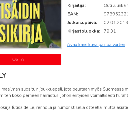
Kirjailija
Outi Juurika
EAN
97895232
Julkaisupäivä
02.01.201
Kirjastoluokka
79.31
Avaa kansikuva painoa varten
OSTA
LY
n maailman suosituin joukkuepeli, jota pelataan myös Suomessa me
iten koko perheen harrastus, johon erityisen voimallisesti hurahta
kirja futisäideille, rennolla ja humoristisella otteella, mutta asiati
.