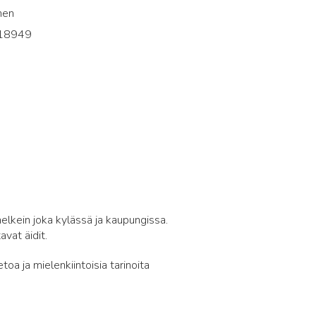
inen
18949
9
lkein joka kylässä ja kaupungissa.
vat äidit.
etoa ja mielenkiintoisia tarinoita