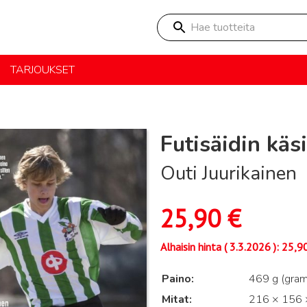
Hae tuotteita
TARJOUKSET
Futisäidin käsi
Outi Juurikainen
25,90
€
Alhaisin hinta (
3.3.2026
):
25,9
Paino
469 g (gra
Mitat
216 × 156 ×