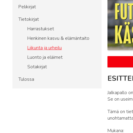
Pelikirjat
Tietokirjat
Harrastukset
Henkinen kasvu & elämäntaito
Liikunta ja urheilu
Luonto ja eläimet
Sotakirjat
ESITTE
Tulossa
Jalkapallo o
Se on useimm
Tämä on tieto
unohtamatta
Mukana: