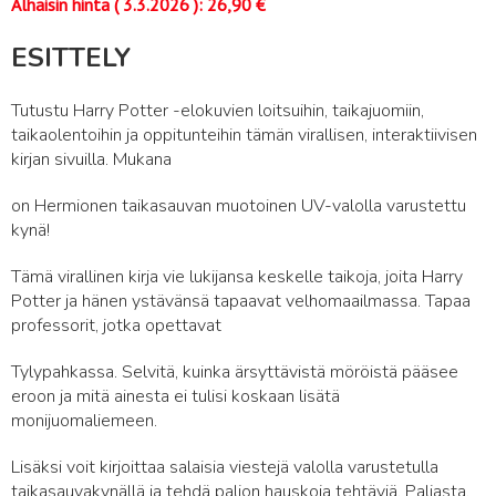
Alhaisin hinta (
3.3.2026
):
26,90
€
ESITTELY
Tutustu Harry Potter -elokuvien loitsuihin, taikajuomiin,
taikaolentoihin ja oppitunteihin tämän virallisen, interaktiivisen
kirjan sivuilla. Mukana
on Hermionen taikasauvan muotoinen UV-valolla varustettu
kynä!
Tämä virallinen kirja vie lukijansa keskelle taikoja, joita Harry
Potter ja hänen ystävänsä tapaavat velhomaailmassa. Tapaa
professorit, jotka opettavat
Tylypahkassa. Selvitä, kuinka ärsyttävistä möröistä pääsee
eroon ja mitä ainesta ei tulisi koskaan lisätä
monijuomaliemeen.
Lisäksi voit kirjoittaa salaisia viestejä valolla varustetulla
taikasauvakynällä ja tehdä paljon hauskoja tehtäviä. Paljasta,