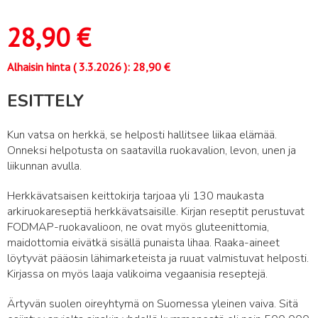
28,90
€
Alhaisin hinta (
3.3.2026
):
28,90
€
ESITTELY
Kun vatsa on herkkä, se helposti hallitsee liikaa elämää.
Onneksi helpotusta on saatavilla ruokavalion, levon, unen ja
liikunnan avulla.
Herkkävatsaisen keittokirja tarjoaa yli 130 maukasta
arkiruokareseptiä herkkävatsaisille. Kirjan reseptit perustuvat
FODMAP-ruokavalioon, ne ovat myös gluteenittomia,
maidottomia eivätkä sisällä punaista lihaa. Raaka-aineet
löytyvät pääosin lähimarketeista ja ruuat valmistuvat helposti.
Kirjassa on myös laaja valikoima vegaanisia reseptejä.
Ärtyvän suolen oireyhtymä on Suomessa yleinen vaiva. Sitä