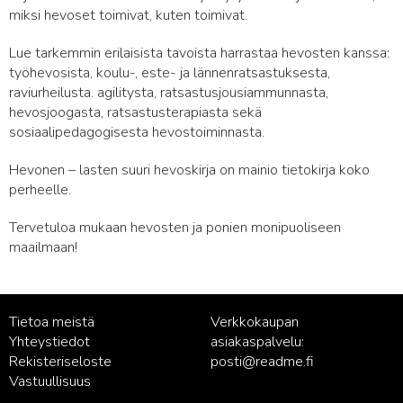
miksi hevoset toimivat, kuten toimivat.
Lue tarkemmin erilaisista tavoista harrastaa hevosten kanssa:
työhevosista, koulu-, este- ja lännenratsastuksesta,
raviurheilusta. agilitysta, ratsastusjousiammunnasta,
hevosjoogasta, ratsastusterapiasta sekä
sosiaalipedagogisesta hevostoiminnasta.
Hevonen – lasten suuri hevoskirja on mainio tietokirja koko
perheelle.
Tervetuloa mukaan hevosten ja ponien monipuoliseen
maailmaan!
Tietoa meistä
Verkkokaupan
Yhteystiedot
asiakaspalvelu:
Rekisteriseloste
posti@readme.fi
Vastuullisuus