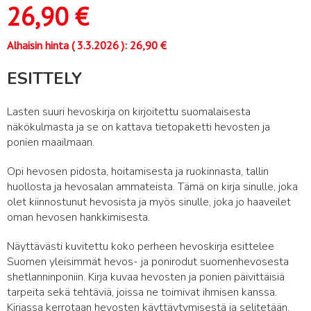
26,90
€
Alhaisin hinta (
3.3.2026
):
26,90
€
ESITTELY
Lasten suuri hevoskirja on kirjoitettu suomalaisesta
näkökulmasta ja se on kattava tietopaketti hevosten ja
ponien maailmaan.
Opi hevosen pidosta, hoitamisesta ja ruokinnasta, tallin
huollosta ja hevosalan ammateista. Tämä on kirja sinulle, joka
olet kiinnostunut hevosista ja myös sinulle, joka jo haaveilet
oman hevosen hankkimisesta.
Näyttävästi kuvitettu koko perheen hevoskirja esittelee
Suomen yleisimmät hevos- ja ponirodut suomenhevosesta
shetlanninponiin. Kirja kuvaa hevosten ja ponien päivittäisiä
tarpeita sekä tehtäviä, joissa ne toimivat ihmisen kanssa.
Kirjassa kerrotaan hevosten käyttäytymisestä ja selitetään,