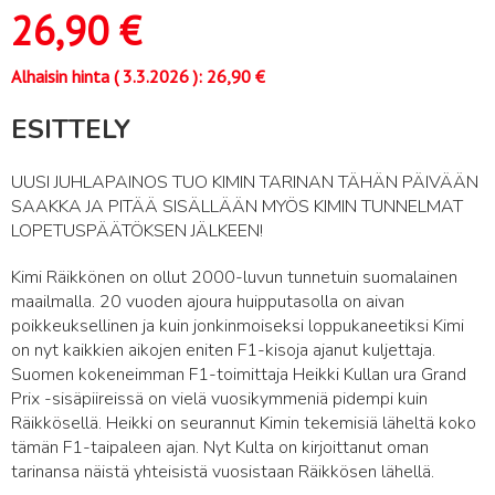
26,90
€
Alhaisin hinta (
3.3.2026
):
26,90
€
ESITTELY
UUSI JUHLAPAINOS TUO KIMIN TARINAN TÄHÄN PÄIVÄÄN
SAAKKA JA PITÄÄ SISÄLLÄÄN MYÖS KIMIN TUNNELMAT
LOPETUSPÄÄTÖKSEN JÄLKEEN!
Kimi Räikkönen on ollut 2000-luvun tunnetuin suomalainen
maailmalla. 20 vuoden ajoura huipputasolla on aivan
poikkeuksellinen ja kuin jonkinmoiseksi loppukaneetiksi Kimi
on nyt kaikkien aikojen eniten F1-kisoja ajanut kuljettaja.
Suomen kokeneimman F1-toimittaja Heikki Kullan ura Grand
Prix -sisäpiireissä on vielä vuosikymmeniä pidempi kuin
Räikkösellä. Heikki on seurannut Kimin tekemisiä läheltä koko
tämän F1-taipaleen ajan. Nyt Kulta on kirjoittanut oman
tarinansa näistä yhteisistä vuosistaan Räikkösen lähellä.