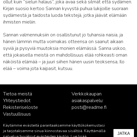
ollut kuin ”sielun halaus”, joka avaa sekä silmät että sydämen.
Kirjan suosio kertoo Sannan kyvystä puhua lukijoille suoraan
sydämestä ja taidosta luoda tekstejä, jotka jäävät elämään
ihmisten mieliin.
Sannan valmennuksiin on osallistunut jo tuhansia naisia, ja
hänen lämmin mutta voimakas otteensa on saanut aikaan
syviä ja pysyviä muutoksia monien elämässä. Sanna uskoo,
että jokaisella meistä on mahdollisuus elää rohkeasti oman
näköistä elämää – ja juuri siihen hänen uusin teoksensa, Ilo
elää – voima jota kaipasit, kutsuu.
Tietoa meistä
Verkkokaupan
Yhteystiedot
asiakaspalvelu:
Rekisteriseloste
posti@readme.fi
Vastuullisuus
Käytämme evästeitä parantaaksemme käyttökokemustasi
Kustantamon asiakaspalvelu:
ja tarjotaksemme sinua kiinnostavaa sisältöä. Käyttämällä
JATKA
palvelu@readme.fi
palvelua hyväksyt evästeiden käytön. Lue lisää