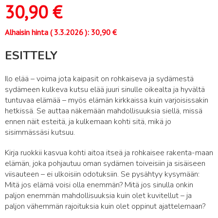
30,90
€
Alhaisin hinta (
3.3.2026
):
30,90
€
ESITTELY
Ilo elää – voima jota kaipasit on rohkaiseva ja sydämestä
sydämeen kulkeva kutsu elää juuri sinulle oikealta ja hyvältä
tuntuvaa elämää – myös elämän kirkkaissa kuin varjoisissakin
hetkissä. Se auttaa näkemään mahdollisuuksia siellä, missä
ennen näit esteitä, ja kulkemaan kohti sitä, mikä jo
sisimmässäsi kutsuu.
Kirja ruokkii kasvua kohti aitoa itseä ja rohkaisee rakenta-maan
elämän, joka pohjautuu oman sydämen toiveisiin ja sisäiseen
viisauteen – ei ulkoisiin odotuksiin. Se pysähtyy kysymään:
Mitä jos elämä voisi olla enemmän? Mitä jos sinulla onkin
paljon enemmän mahdollisuuksia kuin olet kuvitellut – ja
paljon vähemmän rajoituksia kuin olet oppinut ajattelemaan?