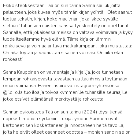
Esikoisteoksestaan Tää on sun tarina Sanna sai lukijoilta
palautteen, joka kuvaa myös tämän kirjan ydintä: “Olet saanut
luotua tekstin, kirjan, koko maailman, joka iskee syvälle
sieluun.”Tuhansien naisten kanssa työskentely on opettanut
Sannalle, että jokaisessa meissä on valtava voimavara ja kyky
luoda itsellemme hyvä elämä. Tämä kirja on lämmin,
rohkaiseva ja voimaa antava matkakumppani, joka muistuttaa:
On aika löytää ja vapauttaa sisäinen voimasi. On aika elää
rohkeasti!
Sanna Kauppinen on valmentaja ja kirjailija, joka tunnetaan
lempeän rohkaisevasta tavastaan auttaa ihmisiä löytämään
oman voimansa. Hänen inspiroiva Instagram-yhteisönsä
@ilo_olla tuo iloa ja toivoa kymmenille tuhansille seuraajille,
jotka etsivät elämäänsä merkitystä ja rohkeutta.
Sannan esikoisteos Tää on sun tarina (2024) löysi tiensä
nopeasti monien sydämiin. Lukijat ympäri Suomen ovat
kertoneet sen koskettaneen ja innostaneen heitä tavoilla,
joita he eivät olleet osanneet odottaa – monien sanoin se on