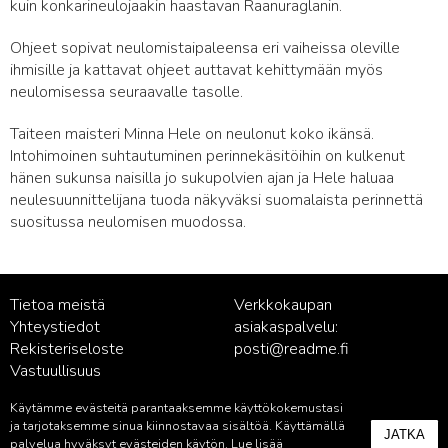
kuin konkarineulojaakin haastavan Raanuraglanin.
Ohjeet sopivat neulomistaipaleensa eri vaiheissa oleville
ihmisille ja kattavat ohjeet auttavat kehittymään myös
neulomisessa seuraavalle tasolle.
Taiteen maisteri Minna Hele on neulonut koko ikänsä.
Intohimoinen suhtautuminen perinnekäsitöihin on kulkenut
hänen sukunsa naisilla jo sukupolvien ajan ja Hele haluaa
neulesuunnittelijana tuoda näkyväksi suomalaista perinnettä
suositussa neulomisen muodossa.
Tietoa meistä
Verkkokaupan
Yhteystiedot
asiakaspalvelu:
Rekisteriseloste
posti@readme.fi
Vastuullisuus
Käytämme evästeitä parantaaksemme käyttökokemustasi
Kustantamon asiakaspalvelu:
ja tarjotaksemme sinua kiinnostavaa sisältöä. Käyttämällä
JATKA
palvelu@readme.fi
palvelua hyväksyt evästeiden käytön. Lue lisää