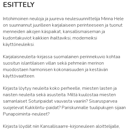
ESITTELY
Intohimoinen neuloja ja juureva neulesuunnittelija Minna Hele
on suunnannut juurilleen karjalaiseen perinteeseen ja tuonut
menneiden aikojen käspaikat, kansallismaiseman ja
kudontakuviot kaikkien ihailtaviksi, moderneiksi
käyttöneuleiksi.
Karjalaisneuleita-kirjassa suomalainen perinnekuvio kohtaa
suositun islantilaisen villan sekä pehmeän merinon
muodostaen harmonisen kokonaisuuden ja kestävän
käyttövaatteen.
Kirjasta löytyy neuleita koko perheelle, miesten lasten ja
naisten neuleita sekä asusteita. Miltä kuulostaa miesten
samanlaiset Soturipaidat vauvasta vaariin? Sisarusparvea
suojelevat Kukkilintu-paidat? Pariskunnalle tuulipukujen sijaan
Punapoiminta-neuleet?
Kirjasta löydät niin Kansallisaarre-kirjoneuleen aloittelijalle,