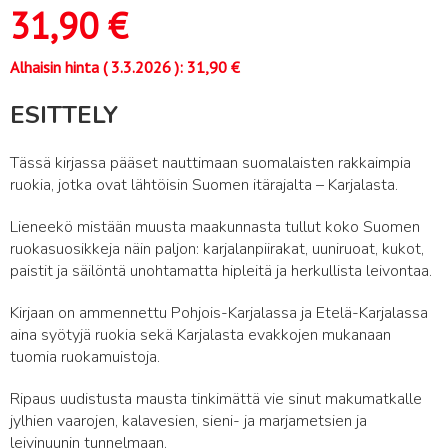
31,90
€
Alhaisin hinta (
3.3.2026
):
31,90
€
ESITTELY
Tässä kirjassa pääset nauttimaan suomalaisten rakkaimpia
ruokia, jotka ovat lähtöisin Suomen itärajalta – Karjalasta.
Lieneekö mistään muusta maakunnasta tullut koko Suomen
ruokasuosikkeja näin paljon: karjalanpiirakat, uuniruoat, kukot,
paistit ja säilöntä unohtamatta hipleitä ja herkullista leivontaa.
Kirjaan on ammennettu Pohjois-Karjalassa ja Etelä-Karjalassa
aina syötyjä ruokia sekä Karjalasta evakkojen mukanaan
tuomia ruokamuistoja.
Ripaus uudistusta mausta tinkimättä vie sinut makumatkalle
jylhien vaarojen, kalavesien, sieni- ja marjametsien ja
leivinuunin tunnelmaan.