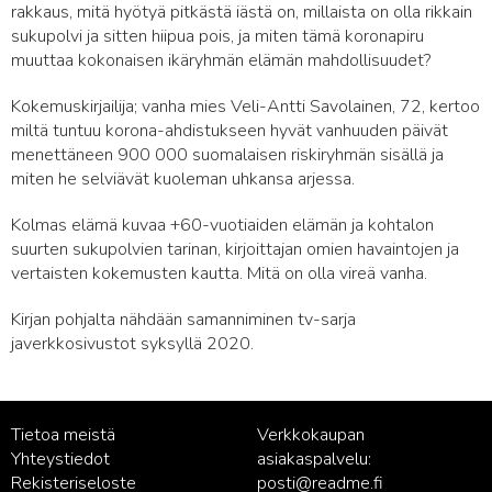
rakkaus, mitä hyötyä pitkästä iästä on, millaista on olla rikkain
sukupolvi ja sitten hiipua pois, ja miten tämä koronapiru
muuttaa kokonaisen ikäryhmän elämän mahdollisuudet?
Kokemuskirjailija; vanha mies Veli-Antti Savolainen, 72, kertoo
miltä tuntuu korona-ahdistukseen hyvät vanhuuden päivät
menettäneen 900 000 suomalaisen riskiryhmän sisällä ja
miten he selviävät kuoleman uhkansa arjessa.
Kolmas elämä kuvaa +60-vuotiaiden elämän ja kohtalon
suurten sukupolvien tarinan, kirjoittajan omien havaintojen ja
vertaisten kokemusten kautta. Mitä on olla vireä vanha.
Kirjan pohjalta nähdään samanniminen tv-sarja
javerkkosivustot syksyllä 2020.
Tietoa meistä
Verkkokaupan
Yhteystiedot
asiakaspalvelu:
Rekisteriseloste
posti@readme.fi