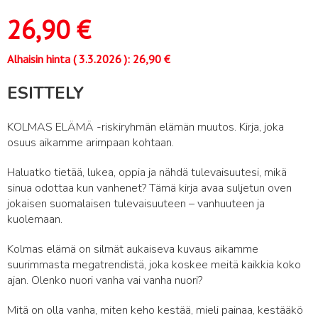
26,90
€
Alhaisin hinta (
3.3.2026
):
26,90
€
ESITTELY
KOLMAS ELÄMÄ -riskiryhmän elämän muutos. Kirja, joka
osuus aikamme arimpaan kohtaan.
Haluatko tietää, lukea, oppia ja nähdä tulevaisuutesi, mikä
sinua odottaa kun vanhenet? Tämä kirja avaa suljetun oven
jokaisen suomalaisen tulevaisuuteen – vanhuuteen ja
kuolemaan.
Kolmas elämä on silmät aukaiseva kuvaus aikamme
suurimmasta megatrendistä, joka koskee meitä kaikkia koko
ajan. Olenko nuori vanha vai vanha nuori?
Mitä on olla vanha, miten keho kestää, mieli painaa, kestääkö