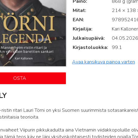
Paino
868 g (gra
Mitat
214 × 138 ×
EAN
97895241
Kirjailija
Kari Kallone
Julkaisupäivä
04.05.202
Kirjastoluokka
99.1
Avaa kansikuva painoa varten
OSTA
LY
istin ritari Lauri Törni on yksi Suomen suurimmista sotasankareista
tiriitaisia teorioita.
nvaiheet Viipurin pikkukaduilta aina Vietnamin viidakkopoluille o
a tämä teos käy ne läpi yksityiskohtaisesti todisteiden nojalla.Törn