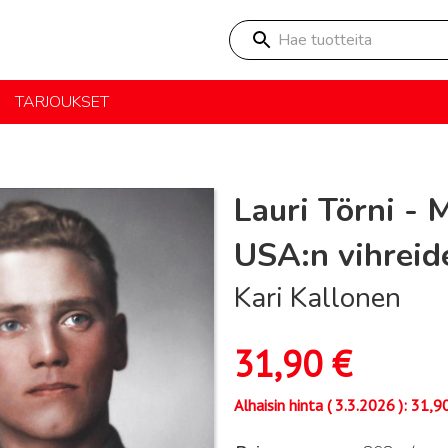
Hae tuotteita
TARJOUKSET
Lauri Törni - M
USA:n vihreide
Kari Kallonen
31,90
€
Alhaisin hinta (
3.3.2026
):
31,9