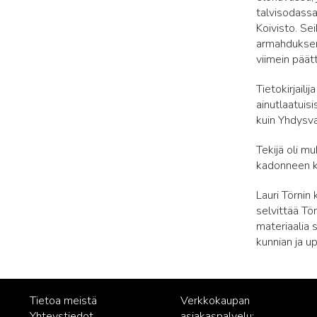
talvisodassa,
Koivisto. Se
armahduksen.
viimein pää
Tietokirjail
ainutlaatuis
kuin Yhdysva
Tekijä oli m
kadonneen k
Lauri Törnin 
selvittää Tö
materiaalia 
kunnian ja u
Tietoa meistä
Verkkokaupan
Yhteystiedot
asiakaspalvelu: