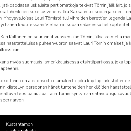
 jatkosodassa uskaliaita partiomatkoja tekivät Törnin jääkärit, joi
ikkailuhenkinen sukellusvenematka Saksaan toi sodan jälkeen Törn
 Yhdysvalloissa Lauri Törnistä tuli vihreiden barettien legenda L
ttyi hänen kadotessaan Vietnamin sodan salaisessa helikopterit
ija Kari Kallonen on seurannut vuosien ajan Törnin jälkiä kolmella 
issa haastatteluissa puheenvuoron saavat Lauri Törnin omaiset ja 
lloissakin.
ukana myös suomalais-amerikkalaisessa etsintäpartiossa, joka lopu
apteenin.
koko tarina on auktorisoitu elämäkerta, joka käy läpi arkistolähteet
rnin kiistellyn persoonan hänet tunteneiden henkilöiden haastattelu
sisältävä teos palauttaa Lauri Törnin syntymän satavuotisjuhlavuot
pseerinarvon.
Kustantamon
asiakaspalvelu: