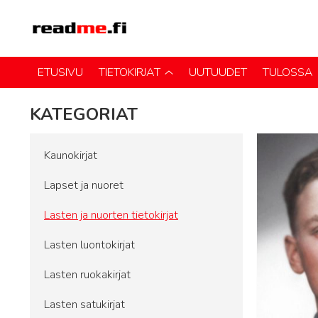
ETUSIVU
TIETOKIRJAT
UUTUUDET
TULOSSA
KATEGORIAT
Kaunokirjat
Lapset ja nuoret
Lasten ja nuorten tietokirjat
Lasten luontokirjat
Lasten ruokakirjat
Lasten satukirjat