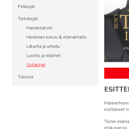
Pelikirjat
Tietokirjat
Harrastukset
Henkinen kasvu & elämäntaito
Liikunta ja urheilu
Luonto ja eläimet
Sotakirjat
Tulossa
ESITTE
Mannerheim-r
esittäneet ris
Törnin elämä
elokuvassa, j