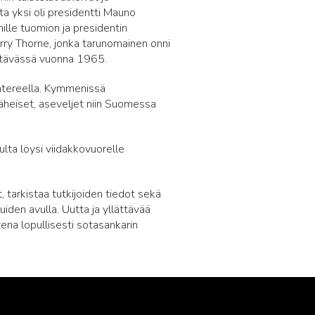
sta yksi oli presidentti Mauno
ille tuomion ja presidentin
arry Thorne, jonka tarunomainen onni
ehtävässä vuonna 1965.
mantereella. Kymmenissä
läheiset, aseveljet niin Suomessa
lta löysi viidakkovuorelle
, tarkistaa tutkijoiden tiedot sekä
iden avulla. Uutta ja yllättävää
ena lopullisesti sotasankarin