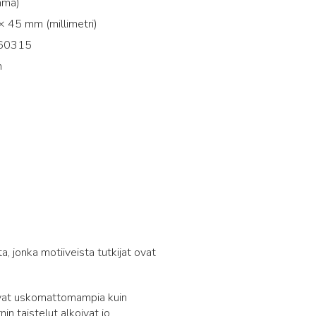
mma)
 45 mm (millimetri)
60315
n
6
, jonka motiiveista tutkijat ovat
livat uskomattomampia kuin
in taistelut alkoivat jo