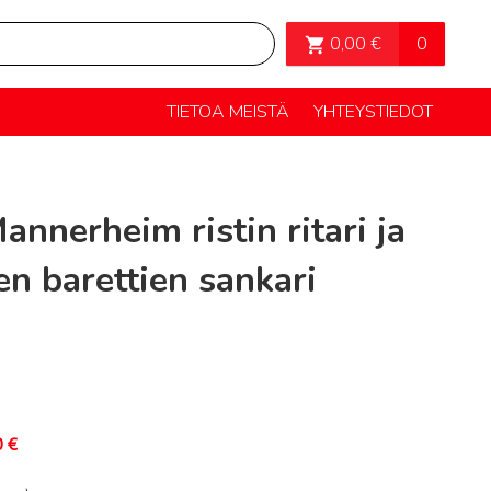
OSTOSKORI>
0
0,00
€
TIETOA MEISTÄ
YHTEYSTIEDOT
annerheim ristin ritari ja
n barettien sankari
0
€