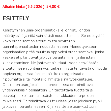
Alhaisin hinta (
3.3.2026
):
54,00
€
ESITTELY
Kehittyminen lean-organisaatioksi ei onnistu johdon
määräyksillä ja niitä vain kiltisti noudattamalla. Se edellyttää
koko organisaation sitoutumista sovittujen
toimintaperiaatteiden noudattamiseen. Menestyäkseen
organisaation pitää muuttua oppivaksi organisaatioksi, jonka
keskeiset pilarit ovat jatkuva parantaminen ja ihmisten
kunnioittaminen. Ne johtavat ainutlaatuiseen henkilöstön
sitoutumiseen. Johtajan yksi tärkeimmistä tehtävistä on luoda
oppivan organisaation ilmapiiri koko organisaatiossa
riippumatta siitä, montako ihmistä siinä työskentelee.
Ollakseen lean, jokaisessa prosessissa on toimittava
yhdenmukaisin periaattein. On tuotettava tuotteita ja
palveluja ulkoisten tai sisäisten asiakkaiden tarpeiden
mukaisesti. On toimittava kulttuurissa, jossa jokainen pyrkii
jatkuvaan parantamiseen. Kirja käsittelee lean-kulttuurin