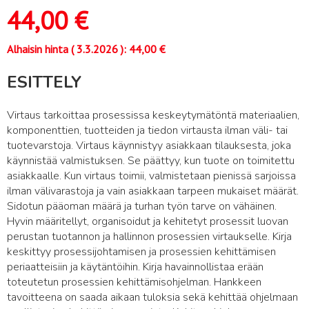
44,00
€
Alhaisin hinta (
3.3.2026
):
44,00
€
ESITTELY
Virtaus tarkoittaa prosessissa keskeytymätöntä materiaalien,
komponenttien, tuotteiden ja tiedon virtausta ilman väli- tai
tuotevarstoja. Virtaus käynnistyy asiakkaan tilauksesta, joka
käynnistää valmistuksen. Se päättyy, kun tuote on toimitettu
asiakkaalle. Kun virtaus toimii, valmistetaan pienissä sarjoissa
ilman välivarastoja ja vain asiakkaan tarpeen mukaiset määrät.
Sidotun pääoman määrä ja turhan työn tarve on vähäinen.
Hyvin määritellyt, organisoidut ja kehitetyt prosessit luovan
perustan tuotannon ja hallinnon prosessien virtaukselle. Kirja
keskittyy prosessijohtamisen ja prosessien kehittämisen
periaatteisiin ja käytäntöihin. Kirja havainnollistaa erään
toteutetun prosessien kehittämisohjelman. Hankkeen
tavoitteena on saada aikaan tuloksia sekä kehittää ohjelmaan