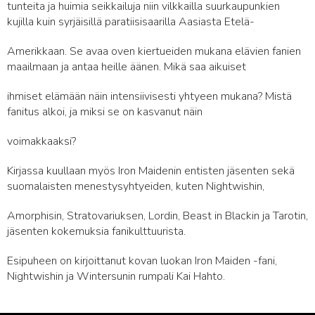
tunteita ja huimia seikkailuja niin vilkkailla suurkaupunkien
kujilla kuin syrjäisillä paratiisisaarilla Aasiasta Etelä-
Amerikkaan. Se avaa oven kiertueiden mukana elävien fanien
maailmaan ja antaa heille äänen. Mikä saa aikuiset
ihmiset elämään näin intensiivisesti yhtyeen mukana? Mistä
fanitus alkoi, ja miksi se on kasvanut näin
voimakkaaksi?
Kirjassa kuullaan myös Iron Maidenin entisten jäsenten sekä
suomalaisten menestysyhtyeiden, kuten Nightwishin,
Amorphisin, Stratovariuksen, Lordin, Beast in Blackin ja Tarotin,
jäsenten kokemuksia fanikulttuurista.
Esipuheen on kirjoittanut kovan luokan Iron Maiden -fani,
Nightwishin ja Wintersunin rumpali Kai Hahto.