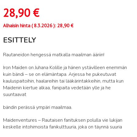
28,90
€
Alhaisin hinta (
8.3.2026
):
28,90
€
ESITTELY
Rautaneidon hengessä matkalla maailman ääriin!
Iron Maiden on Juhana Kolille ja hänen ystävilleen enemmän
kuin bändi – se on elämäntapa. Arjessa he pukeutuvat
kauluspaitoihin, haalareihin tai lääkärintakkeihin, mutta kun
Maidenin kiertue alkaa, fanipaita vedetään ylle ja he
suuntaavat
bändin perässä ympäri maailmaa.
Maidenventures – Rautaisen fanituksen polulla vie lukijan
keskelle intohimoista fanikulttuuria, joka on täynnä suuria