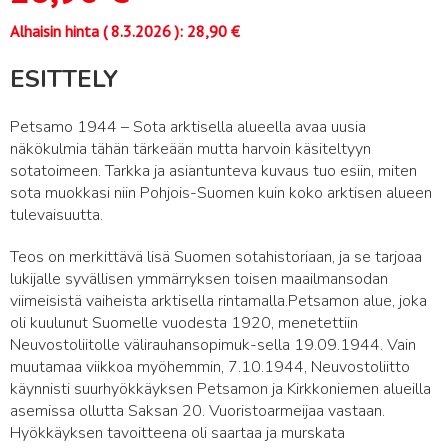
Alhaisin hinta (
8.3.2026
):
28,90
€
ESITTELY
Petsamo 1944 – Sota arktisella alueella avaa uusia
näkökulmia tähän tärkeään mutta harvoin käsiteltyyn
sotatoimeen. Tarkka ja asiantunteva kuvaus tuo esiin, miten
sota muokkasi niin Pohjois-Suomen kuin koko arktisen alueen
tulevaisuutta.
Teos on merkittävä lisä Suomen sotahistoriaan, ja se tarjoaa
lukijalle syvällisen ymmärryksen toisen maailmansodan
viimeisistä vaiheista arktisella rintamalla.Petsamon alue, joka
oli kuulunut Suomelle vuodesta 1920, menetettiin
Neuvostoliitolle välirauhansopimuk-sella 19.09.1944. Vain
muutamaa viikkoa myöhemmin, 7.10.1944, Neuvostoliitto
käynnisti suurhyökkäyksen Petsamon ja Kirkkoniemen alueilla
asemissa ollutta Saksan 20. Vuoristoarmeijaa vastaan.
Hyökkäyksen tavoitteena oli saartaa ja murskata