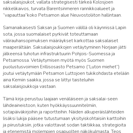
saksalaisjoukot, vallata strategisesti tärkeä Kolosjoen
nikkelikaivos, turvata Barentsinmeren rannikkoalueet ja
”vapauttaa”koko Petsamon alue Neuvostoliiton hallintaan.
Samanaikaisesti Saksan ja Suomen välillä oli käynnissä Lapin
sota, jossa suomalaiset pyrkivät toteuttamaan
välirauhansopimuksen määräykset karkottaa saksalaiset
maaperältään. Saksalaisjoukkojen vetäytyminen Norjaan jätti
jälkeensä tuhotun infrastruktuurin Pohjois-Suomessa ja
Petsamossa. Vetäytymisen myötä myös Suomen
puolustusvoimien Erillisosasto Petsamo (”Luton miehet”)
joutui vetäytymään Petsamon Luttojoen tukikohdasta etelään
aina Kemiin saakka, jossa se liittyi taisteluihin
saksalaisjoukkoja vastaan.
Tämä kirja perustuu laajaan venäläiseen ja saksalai-seen
lähdeaineistoon, kuten hyökkäyssuunnitelmiin,
sotapäiväkirjoihin ja raportteihin. Näiden alkuperäislähteiden
lisäksi lukija pääsee tutustumaan yksityiskohtaisiin karttoihin
ja piirustuksiin, jotka valottavat sodan taktiikkaa, strategioita
ja etenemistä molempien osapuolten näkökulmasta. Teos