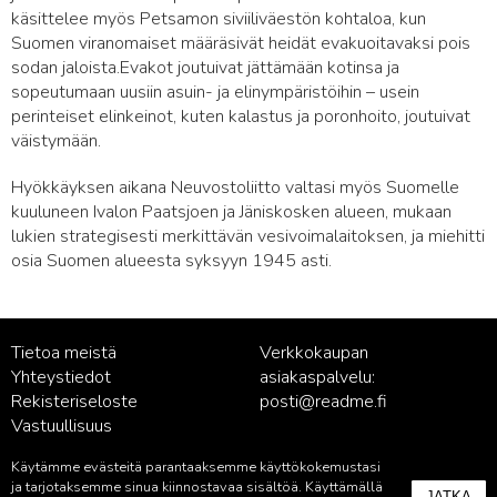
käsittelee myös Petsamon siviiliväestön kohtaloa, kun
Suomen viranomaiset määräsivät heidät evakuoitavaksi pois
sodan jaloista.Evakot joutuivat jättämään kotinsa ja
sopeutumaan uusiin asuin- ja elinympäristöihin – usein
perinteiset elinkeinot, kuten kalastus ja poronhoito, joutuivat
väistymään.
Hyökkäyksen aikana Neuvostoliitto valtasi myös Suomelle
kuuluneen Ivalon Paatsjoen ja Jäniskosken alueen, mukaan
lukien strategisesti merkittävän vesivoimalaitoksen, ja miehitti
osia Suomen alueesta syksyyn 1945 asti.
Tietoa meistä
Verkkokaupan
Yhteystiedot
asiakaspalvelu:
Rekisteriseloste
posti@readme.fi
Vastuullisuus
Käytämme evästeitä parantaaksemme käyttökokemustasi
Kustantamon asiakaspalvelu:
ja tarjotaksemme sinua kiinnostavaa sisältöä. Käyttämällä
JATKA