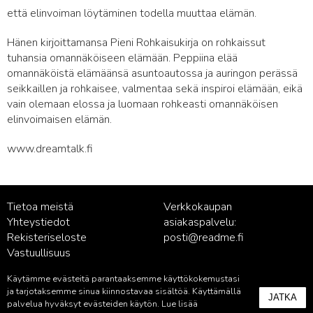
että elinvoiman löytäminen todella muuttaa elämän.
Hänen kirjoittamansa Pieni Rohkaisukirja on rohkaissut
tuhansia omannäköiseen elämään. Peppiina elää
omannäköistä elämäänsä asuntoautossa ja auringon perässä
seikkaillen ja rohkaisee, valmentaa sekä inspiroi elämään, eikä
vain olemaan elossa ja luomaan rohkeasti omannäköisen
elinvoimaisen elämän.
www.dreamtalk.fi
Tietoa meistä
Verkkokaupan
Yhteystiedot
asiakaspalvelu:
Rekisteriseloste
posti@readme.fi
Vastuullisuus
Käytämme evästeitä parantaaksemme käyttökokemustasi
Kustantamon asiakaspalvelu:
ja tarjotaksemme sinua kiinnostavaa sisältöä. Käyttämällä
JATKA
palvelu@readme.fi
palvelua hyväksyt evästeiden käytön. Lue lisää