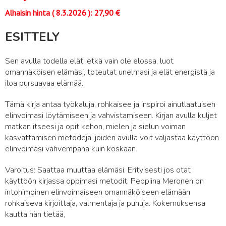
Alhaisin hinta (
8.3.2026
):
27,90
€
ESITTELY
Sen avulla todella elät, etkä vain ole elossa, luot
omannäköisen elämäsi, toteutat unelmasi ja elät energistä ja
iloa pursuavaa elämää.
Tämä kirja antaa työkaluja, rohkaisee ja inspiroi ainutlaatuisen
elinvoimasi löytämiseen ja vahvistamiseen. Kirjan avulla kuljet
matkan itseesi ja opit kehon, mielen ja sielun voiman
kasvattamisen metodeja, joiden avulla voit valjastaa käyttöön
elinvoimasi vahvempana kuin koskaan.
Varoitus: Saattaa muuttaa elämäsi. Erityisesti jos otat
käyttöön kirjassa oppimasi metodit. Peppiina Meronen on
intohimoinen elinvoimaiseen omannäköiseen elämään
rohkaiseva kirjoittaja, valmentaja ja puhuja. Kokemuksensa
kautta hän tietää,