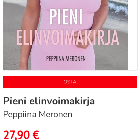
OSTA
Pieni elinvoimakirja
Peppiina Meronen
27,90
€