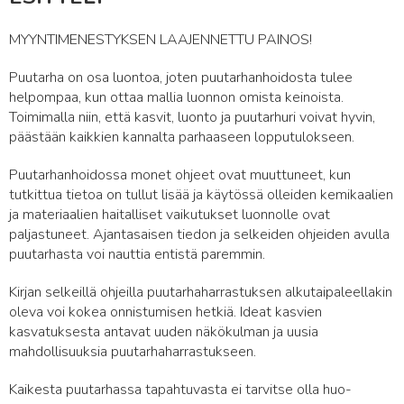
MYYNTIMENESTYKSEN LAAJENNETTU PAINOS!
Puutarha on osa luontoa, joten puutarhanhoidosta tulee
helpompaa, kun ottaa mallia luonnon omista keinoista.
Toimimalla niin, että kasvit, luonto ja puutarhuri voivat hyvin,
päästään kaikkien kannalta parhaaseen lopputulokseen.
Puutarhanhoidossa monet ohjeet ovat muuttuneet, kun
tutkittua tietoa on tullut lisää ja käytössä olleiden kemikaalien
ja materiaalien haitalliset vaikutukset luonnolle ovat
paljastuneet. Ajantasaisen tiedon ja selkeiden ohjeiden avulla
puutarhasta voi nauttia entistä paremmin.
Kirjan selkeillä ohjeilla puutarhaharrastuksen alkutaipaleellakin
oleva voi kokea onnistumisen hetkiä. Ideat kasvien
kasvatuksesta antavat uuden näkökulman ja uusia
mahdollisuuksia puutarhaharrastukseen.
Kaikesta puutarhassa tapahtuvasta ei tarvitse olla huo-