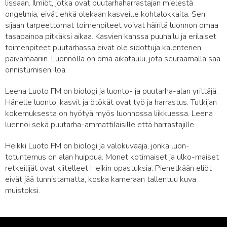
lissaan. Ilmiöt, jotka ovat puutarhaharrastajan mielestä
ongelmia, eivät ehkä olekaan kasveille kohtalokkaita. Sen
sijaan tarpeettomat toimenpiteet voivat häiritä luonnon omaa
tasapainoa pitkäksi aikaa. Kasvien kanssa puuhailu ja erilaiset
toimenpiteet puutarhassa eivät ole sidottuja kalenterien
päivämääriin. Luonnolla on oma aikataulu, jota seuraamalla saa
onnistumisen iloa.
Leena Luoto FM on biologi ja luonto- ja puutarha-alan yrittäjä.
Hänelle luonto, kasvit ja ötökät ovat työ ja harrastus. Tutkijan
kokemuksesta on hyötyä myös luonnossa liikkuessa. Leena
luennoi sekä puutarha-ammattilaisille että harrastajille.
Heikki Luoto FM on biologi ja valokuvaaja, jonka luon-
totuntemus on alan huippua. Monet kotimaiset ja ulko-maiset
retkeilijät ovat kiitelleet Heikin opastuksia. Pienetkään eliöt
eivät jää tunnistamatta, koska kameraan tallentuu kuva
muistoksi.