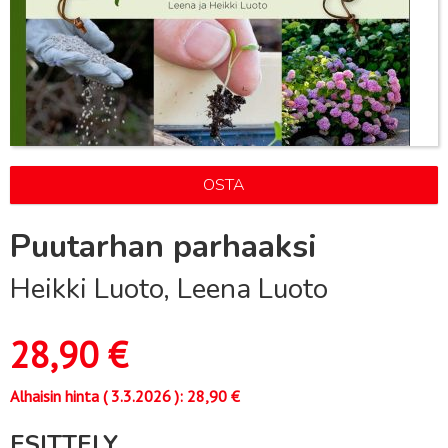
OSTA
Puutarhan parhaaksi
Heikki Luoto, Leena Luoto
28,90
€
Alhaisin hinta (
3.3.2026
):
28,90
€
ESITTELY