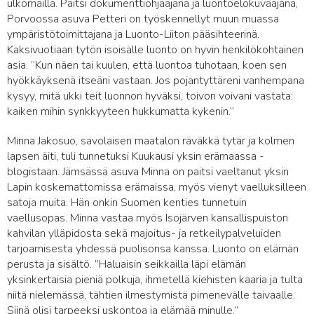
ulkomailla. Paitsi dokumenttiohjaajana ja luontoelokuvaajana,
Porvoossa asuva Petteri on työskennellyt muun muassa
ympäristötoimittajana ja Luonto-Liiton pääsihteerinä.
Kaksivuotiaan tytön isoisälle luonto on hyvin henkilökohtainen
asia. ”Kun näen tai kuulen, että luontoa tuhotaan, koen sen
hyökkäyksenä itseäni vastaan. Jos pojantyttäreni vanhempana
kysyy, mitä ukki teit luonnon hyväksi, toivon voivani vastata:
kaiken mihin synkkyyteen hukkumatta kykenin.”
Minna Jakosuo, savolaisen maatalon räväkkä tytär ja kolmen
lapsen äiti, tuli tunnetuksi Kuukausi yksin erämaassa -
blogistaan. Jämsässä asuva Minna on paitsi vaeltanut yksin
Lapin koskemattomissa erämaissa, myös vienyt vaelluksilleen
satoja muita. Hän onkin Suomen kenties tunnetuin
vaellusopas. Minna vastaa myös Isojärven kansallispuiston
kahvilan ylläpidosta sekä majoitus- ja retkeilypalveluiden
tarjoamisesta yhdessä puolisonsa kanssa. Luonto on elämän
perusta ja sisältö. ”Haluaisin seikkailla läpi elämän
yksinkertaisia pieniä polkuja, ihmetellä kiehisten kaaria ja tulta
niitä nielemässä, tähtien ilmestymistä pimenevälle taivaalle.
Siinä olisi tarpeeksi uskontoa ja elämää minulle.”