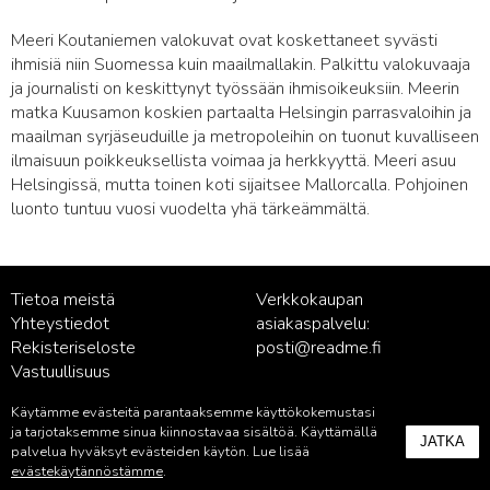
Meeri Koutaniemen valokuvat ovat koskettaneet syvästi
ihmisiä niin Suomessa kuin maailmallakin. Palkittu valokuvaaja
ja journalisti on keskittynyt työssään ihmisoikeuksiin. Meerin
matka Kuusamon koskien partaalta Helsingin parrasvaloihin ja
maailman syrjäseuduille ja metropoleihin on tuonut kuvalliseen
ilmaisuun poikkeuksellista voimaa ja herkkyyttä. Meeri asuu
Helsingissä, mutta toinen koti sijaitsee Mallorcalla. Pohjoinen
luonto tuntuu vuosi vuodelta yhä tärkeämmältä.
Tietoa meistä
Verkkokaupan
Yhteystiedot
asiakaspalvelu:
Rekisteriseloste
posti@readme.fi
Vastuullisuus
Käytämme evästeitä parantaaksemme käyttökokemustasi
Kustantamon asiakaspalvelu:
ja tarjotaksemme sinua kiinnostavaa sisältöä. Käyttämällä
JATKA
palvelu@readme.fi
palvelua hyväksyt evästeiden käytön. Lue lisää
evästekäytännöstämme
.