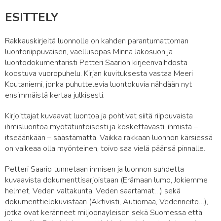
ESITTELY
Rakkauskirjeitä luonnolle on kahden parantumattoman
luontoriippuvaisen, vaellusopas Minna Jakosuon ja
luontodokumentaristi Petteri Saarion kirjeenvaihdosta
koostuva vuoropuhelu. Kirjan kuvituksesta vastaa Meeri
Koutaniemi, jonka puhuttelevia luontokuvia nähdään nyt
ensimmäistä kertaa julkisesti.
Kirjoittajat kuvaavat luontoa ja pohtivat siitä riippuvaista
ihmisluontoa myötätuntoisesti ja koskettavasti, ihmistä –
itseäänkään – säästämättä. Vaikka rakkaan luonnon kärsiessä
on vaikeaa olla myönteinen, toivo saa vielä päänsä pinnalle.
Petteri Saario tunnetaan ihmisen ja luonnon suhdetta
kuvaavista dokumenttisarjoistaan (Erämaan lumo, Jokiemme
helmet, Veden valtakunta, Veden saartamat…) sekä
dokumenttielokuvistaan (Aktivisti, Autiomaa, Vedenneito…),
jotka ovat keränneet miljoonayleisön sekä Suomessa että