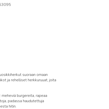
63095
6
 suosikkiherkut suoraan omaan
ot ja rehelliset herkkuruuat, joita
en: meheviä burgereita, rapeaa
stoja, padassa haudutettuja
esta hitin.