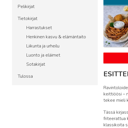
Pelikirjat
Tietokirjat
Harrastukset
Henkinen kasvu & elämäntaito
Liikunta ja urheilu
Luonto ja eläimet
Sotakirjat
ESITTE
Tulossa
Ravintoloide
keittiöösi –
tekee mieli 
Tässä kirjas
friteerattua
klassikoita s