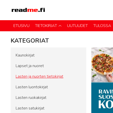
ETUSIVU
TIETOKIRJAT
UUTUUDET
TULOSSA
KATEGORIAT
Kaunokirjat
Lapset ja nuoret
Lasten ja nuorten tietokirjat
Lasten luontokirjat
Lasten ruokakirjat
Lasten satukirjat