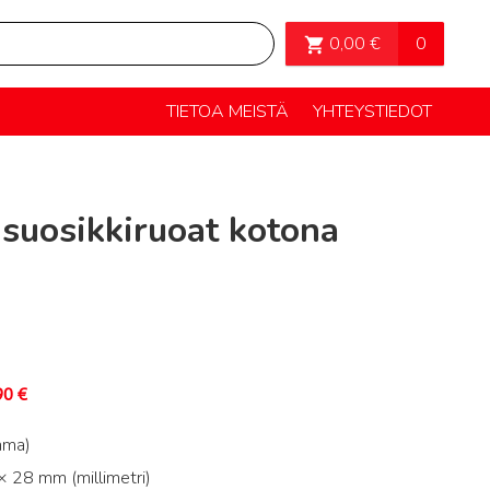
OSTOSKORI>
0
0,00
€
TIETOA MEISTÄ
YHTEYSTIEDOT
 suosikkiruoat kotona
90
€
mma)
 28 mm (millimetri)