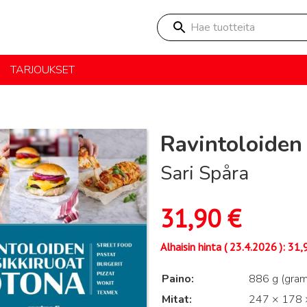
Hae tuotteita
TARJOUKSET
Ravintoloiden
Sari Spåra
31,90
€
Alhaisin hinta (
23.4.2026
):
31,
Paino
886 g (gra
Mitat
247 × 178 ×