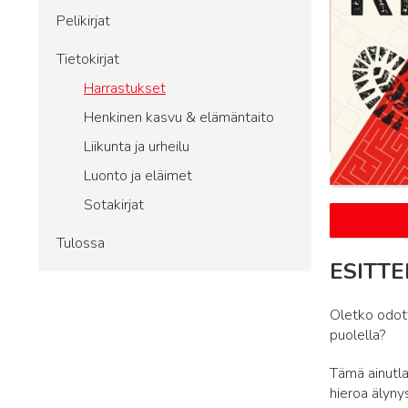
Pelikirjat
Tietokirjat
Harrastukset
Henkinen kasvu & elämäntaito
Liikunta ja urheilu
Luonto ja eläimet
Sotakirjat
Tulossa
ESITTE
Oletko odott
puolella?
Tämä ainutla
hieroa älyny