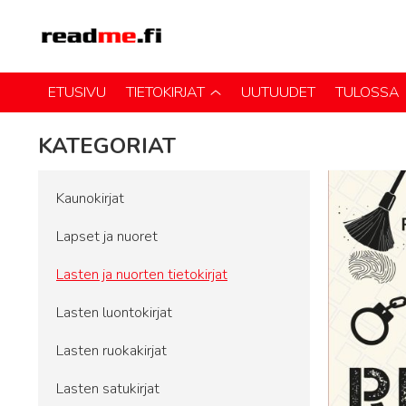
ETUSIVU
TIETOKIRJAT
UUTUUDET
TULOSSA
KATEGORIAT
Kaunokirjat
Lapset ja nuoret
Lasten ja nuorten tietokirjat
Lasten luontokirjat
Lasten ruokakirjat
Lasten satukirjat