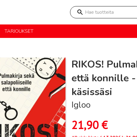
Hae tuotteita
TARJOUKSET
RIKOS! Pulmaki
että konnille 
käsissäsi
Igloo
21,90
€