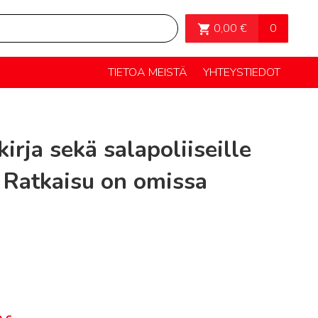
OSTOSKORI>
0
0,00
€
TIETOA MEISTÄ
YHTEYSTIEDOT
rja sekä salapoliiseille
- Ratkaisu on omissa