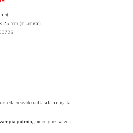
0
€
mma)
 25 mm (millimetri)
60728
5
oetella neuvokkuuttasi lain nurjalla
avampia pulmia,
joiden parissa voit