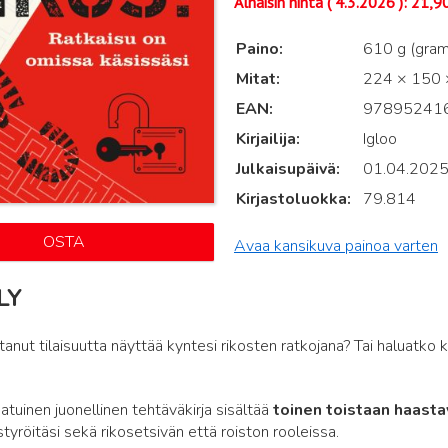
Alhaisin hinta (
4.3.2026
):
21,9
Paino
610 g (gra
Mitat
224 × 150 ×
EAN
97895241
Kirjailija
Igloo
Julkaisupäivä
01.04.202
Kirjastoluokka
79.814
OSTA
Avaa kansikuva painoa varten
LY
anut tilaisuutta näyttää kyntesi rikosten ratkojana? Tai haluatko k
atuinen juonellinen tehtäväkirja sisältää
toinen toistaan haast
styröitäsi sekä rikosetsivän että roiston rooleissa.