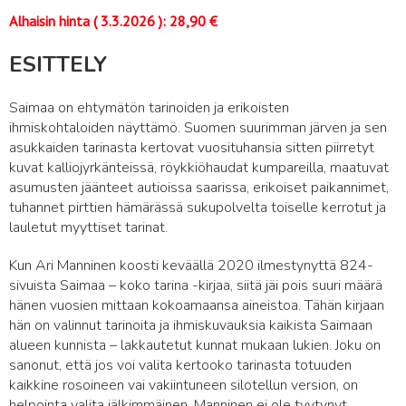
Alhaisin hinta (
3.3.2026
):
28,90
€
ESITTELY
Saimaa on ehtymätön tarinoiden ja erikoisten
ihmiskohtaloiden näyttämö. Suomen suurimman järven ja sen
asukkaiden tarinasta kertovat vuosituhansia sitten piirretyt
kuvat kalliojyrkänteissä, röykkiöhaudat kumpareilla, maatuvat
asumusten jäänteet autioissa saarissa, erikoiset paikannimet,
tuhannet pirttien hämärässä sukupolvelta toiselle kerrotut ja
lauletut myyttiset tarinat.
Kun Ari Manninen koosti keväällä 2020 ilmestynyttä 824-
sivuista Saimaa – koko tarina -kirjaa, siitä jäi pois suuri määrä
hänen vuosien mittaan kokoamaansa aineistoa. Tähän kirjaan
hän on valinnut tarinoita ja ihmiskuvauksia kaikista Saimaan
alueen kunnista – lakkautetut kunnat mukaan lukien. Joku on
sanonut, että jos voi valita kertooko tarinasta totuuden
kaikkine rosoineen vai vakiintuneen silotellun version, on
helpointa valita jälkimmäinen. Manninen ei ole tyytynyt