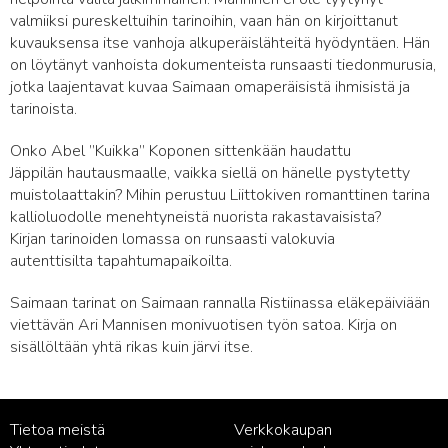
valmiiksi pureskeltuihin tarinoihin, vaan hän on kirjoittanut
kuvauksensa itse vanhoja alkuperäislähteitä hyödyntäen. Hän
on löytänyt vanhoista dokumenteista runsaasti tiedonmurusia,
jotka laajentavat kuvaa Saimaan omaperäisistä ihmisistä ja
tarinoista.
Onko Abel ”Kuikka” Koponen sittenkään haudattu
Jäppilän hautausmaalle, vaikka siellä on hänelle pystytetty
muistolaattakin? Mihin perustuu Liittokiven romanttinen tarina
kallioluodolle menehtyneistä nuorista rakastavaisista?
Kirjan tarinoiden lomassa on runsaasti valokuvia
autenttisilta tapahtumapaikoilta.
Saimaan tarinat on Saimaan rannalla Ristiinassa eläkepäiviään
viettävän Ari Mannisen monivuotisen työn satoa. Kirja on
sisällöltään yhtä rikas kuin järvi itse.
Tietoa meistä
Verkkokaupan