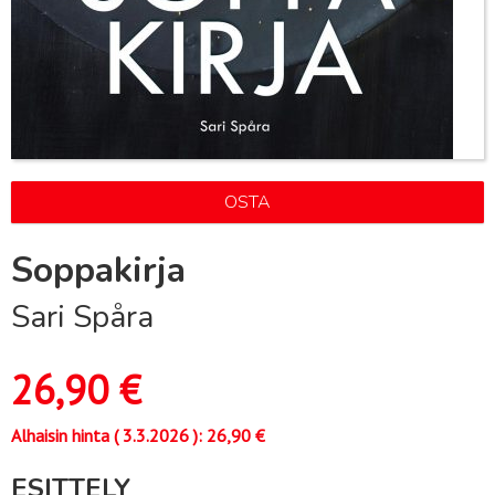
OSTA
Soppakirja
Sari Spåra
26,90
€
Alhaisin hinta (
3.3.2026
):
26,90
€
ESITTELY