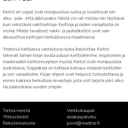
Keitot eli sopat ovat monipuolisia ruokia ja soveltuvat niin
alku-, pää-, että jälkiruoaksi. Niistä voi val-mistaa niin täyttäviä
kuin virkistäviä vaihtoehtoja. Keittoja ja niiden variaatioita on
monia. Meille tavalliset nakki- ja jauhelikeitot ovat vain
alkusoittoa keittojen herkullisessa maailmassa.
Yhdessä kattilassa valmistuva ruoka ihastuttaa. Keitot
tekevät tämän kirjan avulla paluun keittiöihimme, inspiroivien ja
maukkaiden keittoreseptien myötä. Keitot ovat monipuolisia
lusikoitavia. Soppakirja on kattava katsaus erilaisiin keittoihin
ja sen variaatioihin. Kirjan ohjeet ovat helposti toteutettavia ja
ennen kaikkea herkullisia reseptejä, joita voit tarjota joko alku-
tai pääruokana vuoden ympäri.
Tietoa meistä
Verkkokaupan
Yhteystiedot
asiakaspalvelu:
Rekisteriseloste
posti@readme.fi