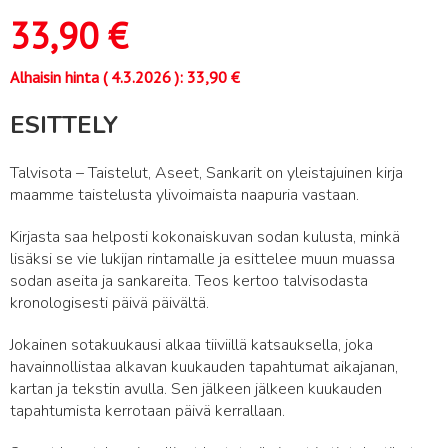
33,90
€
Alhaisin hinta (
4.3.2026
):
33,90
€
ESITTELY
Talvisota – Taistelut, Aseet, Sankarit on yleistajuinen kirja
maamme taistelusta ylivoimaista naapuria vastaan.
Kirjasta saa helposti kokonaiskuvan sodan kulusta, minkä
lisäksi se vie lukijan rintamalle ja esittelee muun muassa
sodan aseita ja sankareita. Teos kertoo talvisodasta
kronologisesti päivä päivältä.
Jokainen sotakuukausi alkaa tiiviillä katsauksella, joka
havainnollistaa alkavan kuukauden tapahtumat aikajanan,
kartan ja tekstin avulla. Sen jälkeen jälkeen kuukauden
tapahtumista kerrotaan päivä kerrallaan.