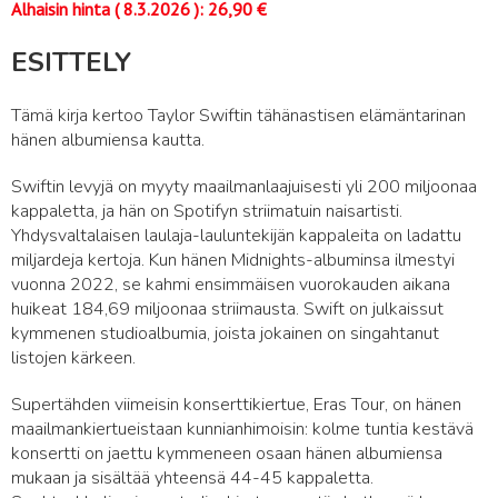
Alhaisin hinta (
8.3.2026
):
26,90
€
ESITTELY
Tämä kirja kertoo Taylor Swiftin tähänastisen elämäntarinan
hänen albumiensa kautta.
Swiftin levyjä on myyty maailmanlaajuisesti yli 200 miljoonaa
kappaletta, ja hän on Spotifyn striimatuin naisartisti.
Yhdysvaltalaisen laulaja-lauluntekijän kappaleita on ladattu
miljardeja kertoja. Kun hänen Midnights-albuminsa ilmestyi
vuonna 2022, se kahmi ensimmäisen vuorokauden aikana
huikeat 184,69 miljoonaa striimausta. Swift on julkaissut
kymmenen studioalbumia, joista jokainen on singahtanut
listojen kärkeen.
Supertähden viimeisin konserttikiertue, Eras Tour, on hänen
maailmankiertueistaan kunnianhimoisin: kolme tuntia kestävä
konsertti on jaettu kymmeneen osaan hänen albumiensa
mukaan ja sisältää yhteensä 44-45 kappaletta.