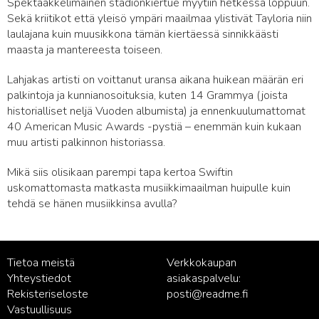
Spektaakkelimainen stadionkiertue myytiin hetkessä loppuun.
Sekä kriitikot että yleisö ympäri maailmaa ylistivät Tayloria niin
laulajana kuin muusikkona tämän kiertäessä sinnikkäästi
maasta ja mantereesta toiseen.
Lahjakas artisti on voittanut uransa aikana huikean määrän eri
palkintoja ja kunnianosoituksia, kuten 14 Grammya (joista
historialliset neljä Vuoden albumista) ja ennenkuulumattomat
40 American Music Awards -pystiä – enemmän kuin kukaan
muu artisti palkinnon historiassa.
Mikä siis olisikaan parempi tapa kertoa Swiftin
uskomattomasta matkasta musiikkimaailman huipulle kuin
tehdä se hänen musiikkinsa avulla?
Tietoa meistä
Verkkokaupan
Yhteystiedot
asiakaspalvelu:
Rekisteriseloste
posti@readme.fi
Vastuullisuus