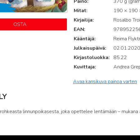
Paino
370 g (gra
Mitat
190 × 190 ×
Kirjailija
Rosalbo Tro
OSTA
EAN
97895225
Kääntäjä
Reima Flyk
Julkaisupäivä
02.01.202
Kirjastoluokka
85.22
Kuvittaja
Andrea Grep
Avaa kansikuva painoa varten
LY
 rohkeasta linnunpoikasesta, joka opettelee lentämään – mukana 