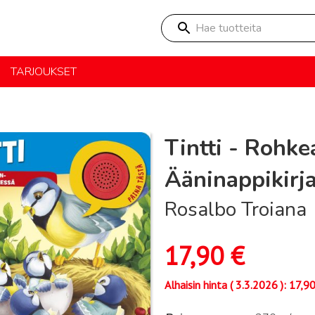
Hae tuotteita
TARJOUKSET
Tintti - Rohk
Ääninappikirj
Rosalbo Troiana
17,90
€
Alhaisin hinta (
3.3.2026
):
17,9