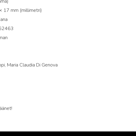
mma)
 17 mm (millimetri)
iana
62463
tman
0
pi, Maria Claudia Di Genova
äänet!