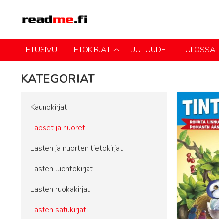
ETUSIVU
TIETOKIRJAT
UUTUUDET
TULOSSA
KATEGORIAT
Kaunokirjat
Lapset ja nuoret
Lasten ja nuorten tietokirjat
Lasten luontokirjat
Lasten ruokakirjat
Lasten satukirjat