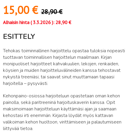
15,00
€
28,90
€
Alhaisin hinta (
3.3.2026
):
28,90
€
ESITTELY
Tehokas toiminnallinen harjoittelu opastaa tuloksia nopeasti
tuottavan toiminnallisen harjoittelun maailmaan. Kirjan
monipuoliset harjoitteet kahvakuulien, lekojen, renkaiden,
köysien ja muiden harjoitteluvälineiden kanssa tehostavat
nykyistä treeniäsi, tai saavat sinut muuttamaan tapaasi
harjoitella – pysyvästi.
Kehonpaino-osiossa harjoiteluun opastetaan oman kehon
painolla, sekä paritreeninä harjoituskaverin kanssa. Opit
maksimoimaan harjoitteluun käyttämäsi ajan ja saamaan
kehostasi irti enemmän. Kirjasta löydät myös kattavan
valikoiman kehon huoltoon, virittämiseen ja palautumiseen
liittyvää tietoa.