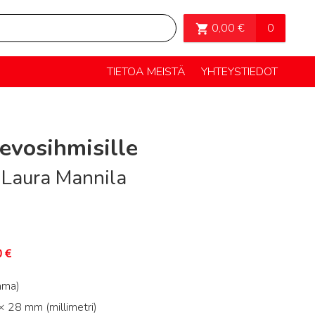
OSTOSKORI>
0
0,00
€
TIETOA MEISTÄ
YHTEYSTIEDOT
evosihmisille
, Laura Mannila
0
€
mma)
 28 mm (millimetri)