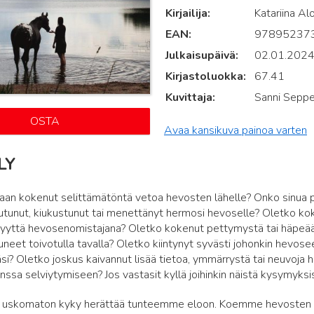
Kirjailija
Katariina Al
EAN
97895237
Julkaisupäivä
02.01.202
Kirjastoluokka
67.41
Kuvittaja
Sanni Seppe
OSTA
Avaa kansikuva painoa varten
LY
aan kokenut selittämätöntä vetoa hevosten lähelle? Onko sinua 
utunut, kiukustunut tai menettänyt hermosi hevoselle? Oletko ko
yyttä hevosenomistajana? Oletko kokenut pettymystä tai häpeää k
juneet toivotulla tavalla? Oletko kiintynyt syvästi johonkin hevo
i? Oletko joskus kaivannut lisää tietoa, ymmärrystä tai neuvoja
ssa selviytymiseen? Jos vastasit kyllä joihinkin näistä kysymyksistä
n uskomaton kyky herättää tunteemme eloon. Koemme hevosten kan