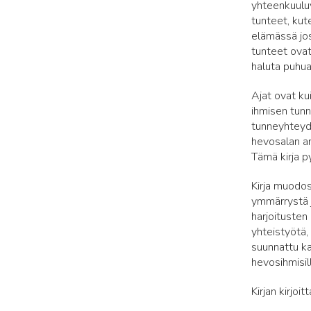
yhteenkuuluv
tunteet, kut
elämässä jo
tunteet ovat
haluta puhua
Ajat ovat ku
ihmisen tun
tunneyhteyd
hevosalan am
Tämä kirja p
Kirja muodos
ymmärrystä j
harjoitusten
yhteistyötä,
suunnattu kai
hevosihmisil
Kirjan kirjoi