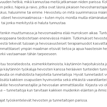
uuden hetkiä, mikä kannustaa meitä jatkamaan niiden parissa. Ko
en pelko, häpeä ja raivo, jotka ovat läsnä jokaisen hevosharrasta
skus, halusimme tai emme. Hevostelu on mitä suurimmassa määrin
 olleet hevosmaailmassa – kuten myös monilla muilla elämänalueill
 tai jonka merkitystä ei haluta tunnustaa.
itenkin muuttumassa ja hevosmaailma elää murroksen aikaa. Tunte
neoppaana tiedostetaan enenevässä määrin. Tutkimukset hevosten
estä tekevät tuloaan ja hevosavusteiset terapiamuodot kasvattav
mattilaiset ympäri maailman etsivät tietoa ja apua haasteisiin 
yrkii vastaamaan tähän tarpeeseen.
tuu teoriatiedosta, esimerkkitarinoista, käytännön harjoituksista ja
a käytännön työkaluja hevosten kanssa heräävien tunteiden tunnis
 avulla on mahdollista harjoitella tunnetaitoja. Hyvät tunnetaidot 
 lisätä kaikkien osapuolien hyvinvointia sekä ehkäistä vaaratilant
kille hevosharrastajille ja hevosalan ammattilaisille. Kirjasta voi ol
le – tunnetaitoja kun tarvitaan kaikkien muidenkin eläinten ja ihmi
ttajat työskentelevät hevosten ja tunnetaitojen parissa.