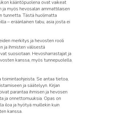
likon kääntöpuolena ovat vaikeat
jan ja myös hevosalan ammattilaisen
 tunnetta. Tästä huolimatta
a – eräänlainen tabu, asia josta ei
iden merkitys ja hevosten rooli
 ja ihmisten välisestä
at suosiotaan. Hevosharrastajat ja
hevosten kanssa, myös tunnepuolella.
 toimintaohjeista. Se antaa tietoa,
tamiseen ja säätelyyn. Kirjan
voivat parantaa ihmisen ja hevosen
eita ja onnettomuuksia. Opas on
la iloa ja hyötyä muillekin kuin
sten kanssa.