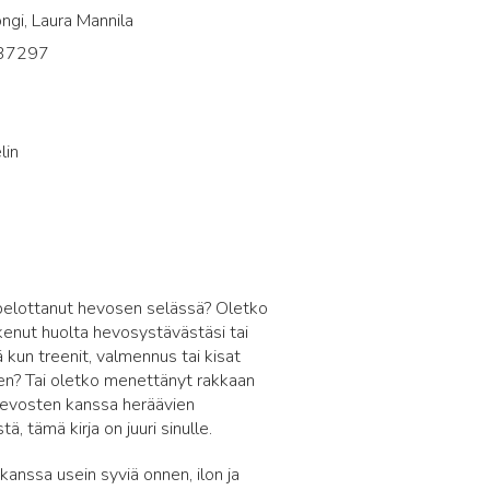
ongi, Laura Mannila
37297
4
lin
pelottanut hevosen selässä? Oletko
kenut huolta hevosystävästäsi tai
un treenit, valmennus tai kisat
seen? Tai oletko menettänyt rakkaan
 hevosten kanssa heräävien
, tämä kirja on juuri sinulle.
ssa usein syviä onnen, ilon ja