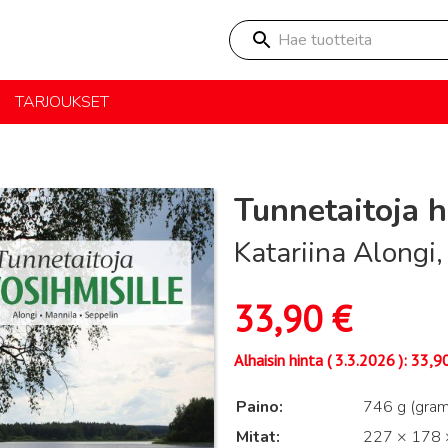
Hae tuotteita
TARJOUKSET
Tunnetaitoja h
Katariina Alongi
33,90
€
Alhaisin hinta (
3.3.2026
):
33,9
Paino
746 g (gra
Mitat
227 × 178 ×