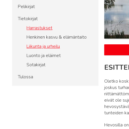
Pelikirjat
Tietokirjat
Harrastukset
Henkinen kasvu & elämäntaito
Liikunta ja urheilu
Luonto ja eläimet
Sotakirjat
ESITTE
Tulossa
Oletko kosk
joskus turha
riittämättöm
eivät ole su
hevosystäväs
tunteiden kan
Hevosilla o