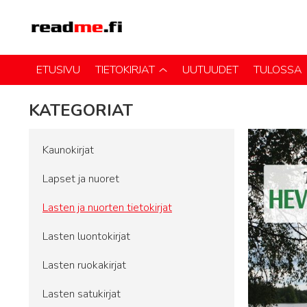
ETUSIVU
TIETOKIRJAT
UUTUUDET
TULOSSA
KATEGORIAT
Kaunokirjat
Lapset ja nuoret
Lasten ja nuorten tietokirjat
Lasten luontokirjat
Lasten ruokakirjat
Lasten satukirjat