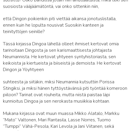
suosittu? Oliko bändissä jotain niin ainutlaatuista, mikä teki sen
suosiosta vääjäämätöntä, vai onko sittenkin niin,
että Dingon poikienkin piti viettää aikansa jonotuslistalla,
ennen kuin he lopulta nousivat Suosikin kanteen ja
teinityttöjen seinille?
Tässä kirjassa Dingoa lähellä olleet ihmiset kertovat omia
tarinoitaan Dingosta ja sen karismaattisesta johtajasta
Neumannista. He kertovat yhtyeen syntyhistoriasta, sen
keikoista ja kiertueista ja biiseistä ja demoista. He kertovat
Dingon ja Yöyhtyeen
suhteesta ja siitäkin, miksi Neumannia kutsuttiin Porissa
Stingiksi, ja miksi hänen tyttöystävänsä piti työntää komeroon
piiloon? Tarinat ovat rouheita, mutta niistä paistaa läpi
kunnioitus Dingoa ja sen nerokasta musiikkia kohtaan.
Mukana kirjassa ovat muun muassa Mikko Alatalo, Markku
”Mato” Valtonen, Mari Rantasila, Lasse Norres, Tuomo
”Tumppi” Vähä-Pesola, Kari Levola ja Jani Viitanen, sekä