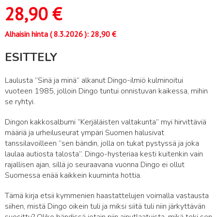
28,90
€
Alhaisin hinta (
8.3.2026
):
28,90
€
ESITTELY
Laulusta ”Sinä ja minä” alkanut Dingo-ilmiö kulminoitui
vuoteen 1985, jolloin Dingo tuntui onnistuvan kaikessa, mihin
se ryhtyi.
Dingon kakkosalbumi ”Kerjäläisten valtakunta” myi hirvittäviä
määriä ja urheiluseurat ympäri Suomen halusivat
tanssilavoilleen ”sen bändin, jolla on tukat pystyssä ja joka
laulaa autiosta talosta”. Dingo-hysteriaa kesti kuitenkin vain
rajallisen ajan, sillä jo seuraavana vuonna Dingo ei ollut
Suomessa enää kaikkein kuuminta hottia.
Tämä kirja etsii kymmenien haastattelujen voimalla vastausta
siihen, mistä Dingo oikein tuli ja miksi siitä tuli niin järkyttävän