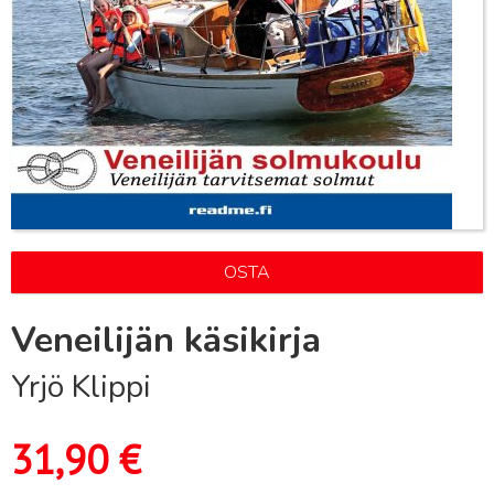
OSTA
Veneilijän käsikirja
Yrjö Klippi
31,90
€