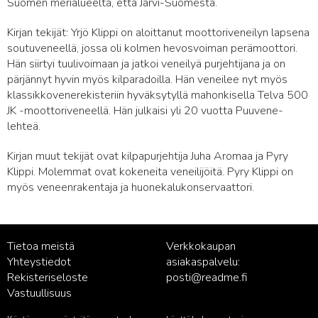
Suomen merialueelta, että Järvi-Suomesta.
Kirjan tekijät: Yrjö Klippi on aloittanut moottoriveneilyn lapsena
soutuveneellä, jossa oli kolmen hevosvoiman perämoottori.
Hän siirtyi tuulivoimaan ja jatkoi veneilyä purjehtijana ja on
pärjännyt hyvin myös kilparadoilla. Hän veneilee nyt myös
klassikkovenerekisteriin hyväksytyllä mahonkisella Telva 500
JK -moottoriveneellä. Hän julkaisi yli 20 vuotta Puuvene-
lehteä.
Kirjan muut tekijät ovat kilpapurjehtija Juha Aromaa ja Pyry
Klippi. Molemmat ovat kokeneita veneilijöitä. Pyry Klippi on
myös veneenrakentaja ja huonekalukonservaattori.
Tietoa meistä
Verkkokaupan
Yhteystiedot
asiakaspalvelu:
Rekisteriseloste
posti@readme.fi
Vastuullisuus