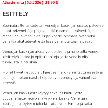
Alhaisin hinta (
5.3.2026
):
31,90
€
ESITTELY
Suomalaisille tarkoitetun Veneilijän käsikirjan sisältö palvelee
moottoriveneillä ja purjeveneillä maamme sisävesillä ja
merialueella veneileviä. Kirjan kohde-ryhmänä ovat sekä
veneilyä aloittelevat, että lisää veneilytaitoja haluavat.
Veneilijän käsikirjan avulla voi opiskella ja harjoitella veneen
käsittelyä ja hioa jo opittuja taitoja, jotta veneily olisi
turvallista ja hauskaa.
Monet hyvät neuvot ja vihjeet esimerkiksi rantautumisesta ja
solmujen tekemisestä helpottavat veneilyä ja vähentävät
stressiä.
Veneilijän käsikirjasta löytyy sekä lasikuitu-, että
puuveneilijälle neuvoja ja vinkkejä. Lisäksi Veneilijän
käsikirjasta löytyy mielenkiintoisia veneilyreittejä sekä