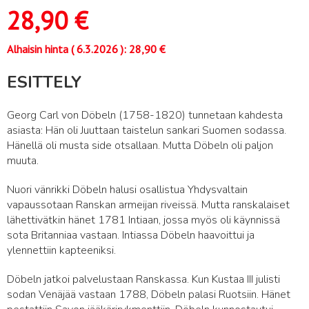
28,90
€
Alhaisin hinta (
6.3.2026
):
28,90
€
ESITTELY
Georg Carl von Döbeln (1758-1820) tunnetaan kahdesta
asiasta: Hän oli Juuttaan taistelun sankari Suomen sodassa.
Hänellä oli musta side otsallaan. Mutta Döbeln oli paljon
muuta.
Nuori vänrikki Döbeln halusi osallistua Yhdysvaltain
vapaussotaan Ranskan armeijan riveissä. Mutta ranskalaiset
lähettivätkin hänet 1781 Intiaan, jossa myös oli käynnissä
sota Britanniaa vastaan. Intiassa Döbeln haavoittui ja
ylennettiin kapteeniksi.
Döbeln jatkoi palvelustaan Ranskassa. Kun Kustaa III julisti
sodan Venäjää vastaan 1788, Döbeln palasi Ruotsiin. Hänet