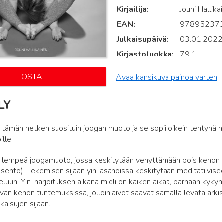
Kirjailija
Jouni Hallika
EAN
97895237
Julkaisupäivä
03.01.202
Kirjastoluokka
79.1
OSTA
Avaa kansikuva painoa varten
LY
tämän hetken suosituin joogan muoto ja se sopii oikein tehtynä niin 
lle!
 lempeä joogamuoto, jossa keskitytään venyttämään pois kehon ja
. asento). Tekemisen sijaan yin-asanoissa keskitytään meditatiivise
luun. Yin-harjoituksen aikana mieli on kaiken aikaa, parhaan kyky
van kehon tuntemuksissa, jolloin aivot saavat samalla levätä arki
aisujen sijaan.