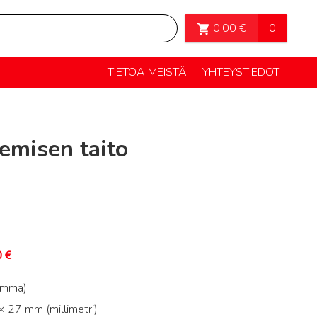
OSTOSKORI>
0
0,00
€
TIETOA MEISTÄ
YHTEYSTIEDOT
emisen taito
0
€
amma)
 27 mm (millimetri)