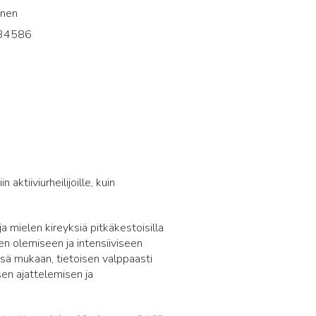
inen
34586
2
aktiiviurheilijoille, kuin
 mielen kireyksiä pitkäkestoisilla
en olemiseen ja intensiiviseen
nsä mukaan, tietoisen valppaasti
sen ajattelemisen ja