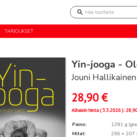
Hae tuotteita
TARJOUKSET
Yin-jooga - Ol
Jouni Hallikainen
28,90
€
Alhaisin hinta (
3.3.2026
):
28,9
Paino
1291 g (gr
Mitat
256 × 207 ×