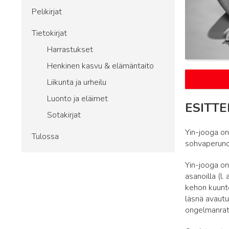
Pelikirjat
Tietokirjat
Harrastukset
Henkinen kasvu & elämäntaito
Liikunta ja urheilu
Luonto ja eläimet
ESITTE
Sotakirjat
Yin-jooga on 
Tulossa
sohvaperunoi
Yin-jooga on
asanoilla (l
kehon kuunte
läsnä avautu
ongelmanratk