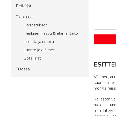
Pelikirjat
Tietokirjat
Harrastukset
Henkinen kasvu & elämäntaito
Liikunta ja urheilu
Luonto ja eläimet
Sotakirjat
ESITTE
Tulossa
Välimeri, aur
suomalaisten
monilla reiss
Rakastan väli
ruoka ja tun
niihin liitty