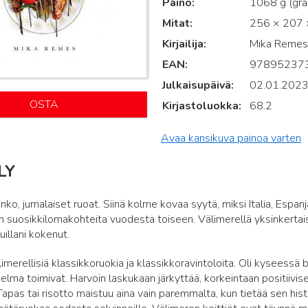
Paino
1068 g (gr
Mitat
256 × 207 ×
Kirjailija
Mika Remes
EAN
97895237
Julkaisupäivä
02.01.202
OSTA
Kirjastoluokka
68.2
Avaa kansikuva painoa varten
LY
inko, jumalaiset ruoat. Siinä kolme kovaa syytä, miksi Italia, Espan
 suosikkilomakohteita vuodesta toiseen. Välimerellä yksinkertaise
uillani kokenut.
merellisiä klassikkoruokia ja klassikkoravintoloita. Oli kyseessä bi
nelma toimivat. Harvoin laskukaan järkyttää, korkeintaan positiivise
y. Tapas tai risotto maistuu aina vain paremmalta, kun tietää sen hist