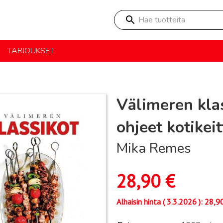
Hae tuotteita
TARJOUKSET
Välimeren klas
ohjeet kotikei
Mika Remes
28,90
€
Alhaisin hinta (
3.3.2026
):
28,9