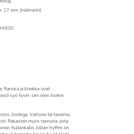
amma)
 27 mm (millimetri)
34500
3
ja, Ranska ja Kreikka ovat
sti syö hyvin, sen olen itsekin
stro, bodega, trattoria tai taverna,
sti. Rakastan myös tarinoita, joita
orian. Kullankallis Alban tryffeli on