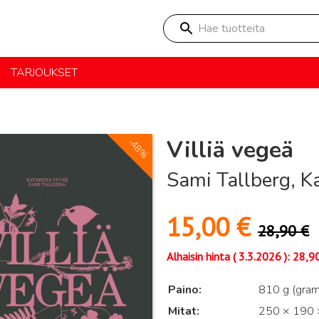
Hae tuotteita
TARJOUKSET
Villiä vegeä
-48%
Sami Tallberg, Ka
15,00
€
28,90
€
Alhaisin hinta (
3.3.2026
):
28,9
Paino
810 g (gra
Mitat
250 × 190 ×