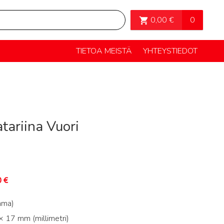
OSTOSKORI>
0
0,00
€
TIETOA MEISTÄ
YHTEYSTIEDOT
tariina Vuori
0
€
mma)
 17 mm (millimetri)