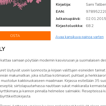
Kirjailija
Sami Tallber
EAN
97895222
Julkaisupäivä
02.01.201
Kirjastoluokka
68.2
OSTA
Avaa kansikuva painoa varten
LY
 kattaa samaan pöytään modernin kasvisruoan ja suomalaisen desi
ret löytyvät usein luonnosta ja kirjaan valittujen esineiden tarinat 
ihreän makumatkan, joka istuttaa kotimaiset, puhtaat ja herkkäaromis
muotoilun kaikkiruokaiseen maailmaan. Kirjassa esitellään 35 suo
eseptiä; siirtolapuutarhassa nautitaan sukat makkaralla kermaist
liyrttikimara ja kannon pinnalla helmeilee salmiakki. Resepteissä käy
liyrttikeittokirjasta.