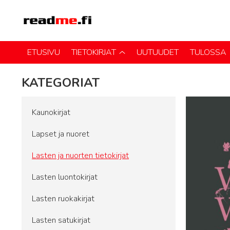
ETUSIVU
TIETOKIRJAT
UUTUUDET
TULOSSA
KATEGORIAT
Kaunokirjat
Lapset ja nuoret
Lasten ja nuorten tietokirjat
Lasten luontokirjat
Lasten ruokakirjat
Lasten satukirjat