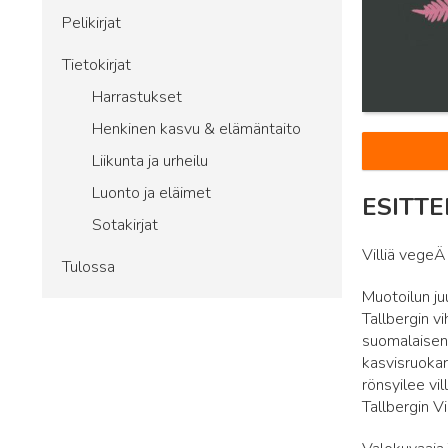
Pelikirjat
Tietokirjat
Harrastukset
Henkinen kasvu & elämäntaito
Liikunta ja urheilu
Luonto ja eläimet
ESITTE
Sotakirjat
Villiä vegeÄ
Tulossa
Muotoilun juu
Tallbergin v
suomalaisen 
kasvisruokar
rönsyilee vil
Tallbergin Vil