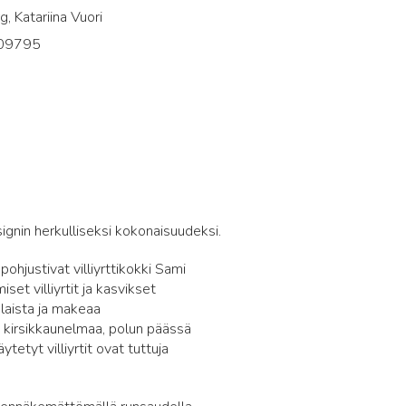
g, Katariina Vuori
09795
5
gnin herkulliseksi kokonaisuudeksi.
pohjustivat villiyrttikokki Sami
et villiyrtit ja kasvikset
laista ja makeaa
a kirsikkaunelmaa, polun päässä
tetyt villiyrtit ovat tuttuja