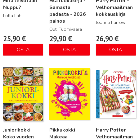
Mitä leivotaan
Eka ruokakirja -
Harry Potter -
Nuppu?
Samasta
Velhomaailman
padasta - 2026
kokkauskirja
Lotta Lahti
painos
Joanna Farrow
Outi Tuomivaara
25,90
€
29,90
€
26,90
€
OSTA
OSTA
OSTA
Lue lisää
Lue lisää
Lue lisää
Juniorikokki -
Pikkukokki -
Harry Potter -
Koko vuoden
Makeaa
Velhomaailman